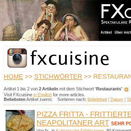
Artikel
Über mic
HOME
>>
STICHWÖRTER
>> RESTAURA
Artikel 1 bis 2 von
2 Artikeln
mit dem Stichwort
‘Restaurants’
Visit FXcuisine
in English
for more articles.
Beliebsten
Artikel zuerst. Sortieren nach:
Beliebtheit
¦
Datum
¦
St
PIZZA FRITTA - FRITTIERT
NEAPOLITANER ART
SEHR P
Von fx
in
Kulinarische Erfahrungen
80 Komment