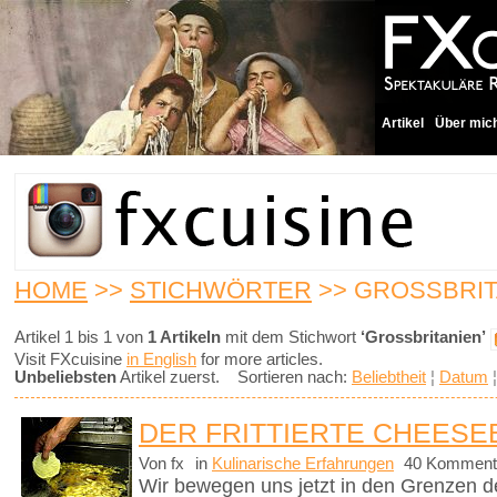
Artikel
Über mic
HOME
>>
STICHWÖRTER
>> GROSSBRIT
Artikel 1 bis 1 von
1 Artikeln
mit dem Stichwort
‘Grossbritanien’
Visit FXcuisine
in English
for more articles.
Unbeliebsten
Artikel zuerst. Sortieren nach:
Beliebtheit
¦
Datum
DER FRITTIERTE CHEES
Von fx
in
Kulinarische Erfahrungen
40 Komment
Wir bewegen uns jetzt in den Grenzen d