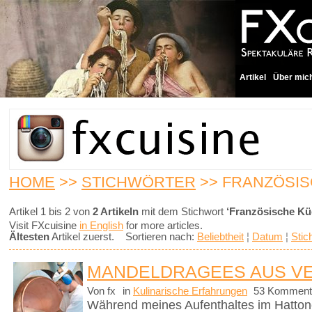
Artikel
Über mic
HOME
>>
STICHWÖRTER
>> FRANZÖSI
Artikel 1 bis 2 von
2 Artikeln
mit dem Stichwort
‘Französische Kü
Visit FXcuisine
in English
for more articles.
Ältesten
Artikel zuerst. Sortieren nach:
Beliebtheit
¦
Datum
¦
Stic
MANDELDRAGEES AUS V
Von fx
in
Kulinarische Erfahrungen
53 Komment
Während meines Aufenthaltes im Hattonc