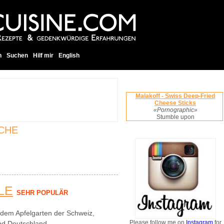
h
Suchen
Hilf mir
English
Malakoff - Swiss Deep-Fried
Cheese Sticks
«Pornographic»
Stumble upon
CHE
LE
SEHR POPULÄR
dem Apfelgarten der Schweiz,
Please follow me on
Instagram
for
nd Deutschland.