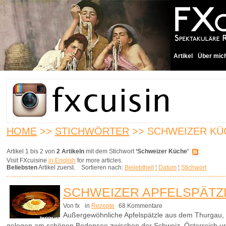
Artikel
Über mic
HOME
>>
STICHWÖRTER
>> SCHWEIZER KÜ
Artikel 1 bis 2 von
2 Artikeln
mit dem Stichwort
‘Schweizer Küche’
Visit FXcuisine
in English
for more articles.
Beliebsten
Artikel zuerst. Sortieren nach:
Beliebtheit
¦
Datum
¦
Stichwort
SCHWEIZER APFELSPÄTZ
Von fx
in
Rezepte
68 Kommentare
Außergewöhnliche Apfelspätzle aus dem Thurgau, 
gelegen am schönen Bodensee zwischen der Schweiz, Österreich u