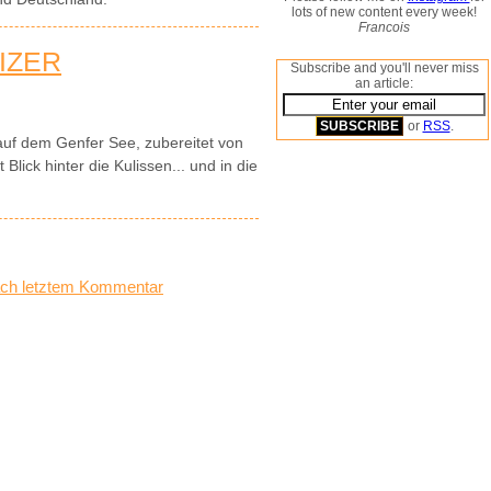
lots of new content every week!
Francois
IZER
Subscribe and you'll never miss
an article:
or
RSS
.
auf dem Genfer See, zubereitet von
lick hinter die Kulissen... und in die
ch letztem Kommentar