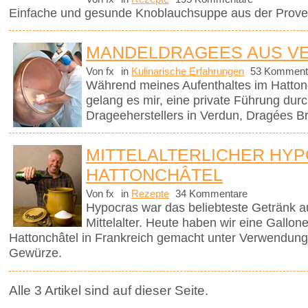
Einfache und gesunde Knoblauchsuppe aus der Prove
MANDELDRAGEES AUS V
Von fx
in
Kulinarische Erfahrungen
53 Komment
Während meines Aufenthaltes im Hattonc
gelang es mir, eine private Führung dur
Drageeherstellers in Verdun, Dragées Br
MITTELALTERLICHER HYP
HATTONCHÂTEL
Von fx
in
Rezepte
34 Kommentare
Hypocras war das beliebteste Getränk a
Mittelalter. Heute haben wir eine Gallo
Hattonchâtel in Frankreich gemacht unter Verwendung
Gewürze.
Alle 3 Artikel sind auf dieser Seite.