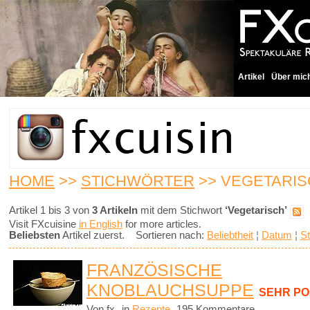
Artikel
Über mic
HOME
>>
STICHWÖRTER
>> VEGETARI
Artikel 1 bis 3 von
3 Artikeln
mit dem Stichwort
‘Vegetarisch’
Visit FXcuisine
in English
for more articles.
Beliebsten
Artikel zuerst. Sortieren nach:
Beliebtheit
¦
Datum
¦
St
FRANZÖSISCHE
KNOBLAUCHSUPPE
SEHR P
Von fx
in
Rezepte
195 Kommentare