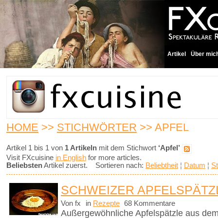
Artikel
Über mic
HOME
>>
STICHWÖRTER
>> APFEL
Artikel 1 bis 1 von
1 Artikeln
mit dem Stichwort
‘Apfel’
Visit FXcuisine
in English
for more articles.
Beliebsten
Artikel zuerst. Sortieren nach:
Beliebtheit
¦
Datum
¦
St
SCHWEIZER APFELSPÄTZ
Von fx
in
Rezepte
68 Kommentare
Außergewöhnliche Apfelspätzle aus dem