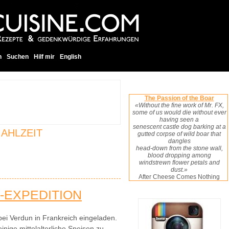
h
Suchen
Hilf mir
English
The Passion of the Boar
«Without the fine work of Mr. FX,
some of us would die without ever
having seen a
senescent castle dog barking at a
AHLZEIT
gutted corpse of wild boar that
dangles
head-down from the stone wall,
blood dropping among
windstrewn flower petals and
dust.»
After Cheese Comes Nothing
-EXPEDITION
 bei Verdun in Frankreich eingeladen.
nige mittelalterliche Speisen zu