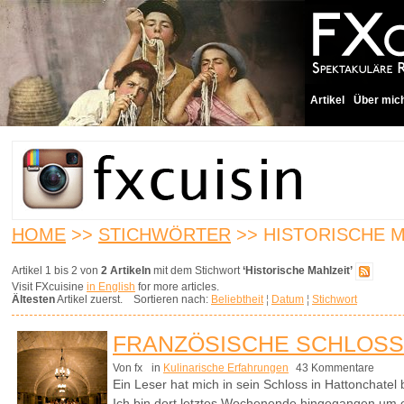
Artikel
Über mic
HOME
>>
STICHWÖRTER
>> HISTORISCHE M
Artikel 1 bis 2 von
2 Artikeln
mit dem Stichwort
‘Historische Mahlzeit’
Visit FXcuisine
in English
for more articles.
Ältesten
Artikel zuerst. Sortieren nach:
Beliebtheit
¦
Datum
¦
Stichwort
FRANZÖSISCHE SCHLOSS
Von fx
in
Kulinarische Erfahrungen
43 Kommentare
Ein Leser hat mich in sein Schloss in Hattonchatel
Ich bin dort letztes Wochenende hingegangen um ei