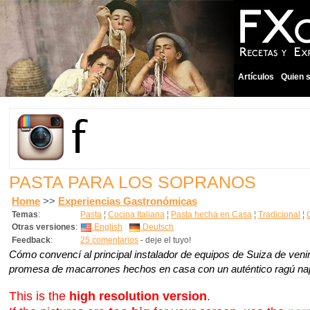
Artículos
Quien 
PASTA PARA LOS SOPRANOS
Home
>>
Experiencias Gastronómicas
Temas
:
Pasta
¦
Cocina Italiana
¦
Pasta hecha en Casa
¦
Tradicional
¦
Otras versiones
:
English
Deutsch
Feedback
:
25 comentarios
- deje el tuyo!
Cómo convencí al principal instalador de equipos de Suiza de venir
promesa de macarrones hechos en casa con un auténtico ragú nap
This is the
high resolution version
.