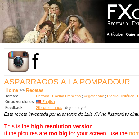
Artículos
Quien 
ASPÁRRAGOS À LA POMPADOUR
Home
>>
Recetas
Temas
:
Entrada
¦
Cocina Francesa
¦
Vegetariano
¦
Platillo Histórico
¦
Otras versiones
:
English
Feedback
:
26 comentarios
- deje el tuyo!
Esta receta inventada por la amante de Luis XV no ilustrará tu cint
This is the
high resolution version
.
If the pictures are
too big
for your screen, use the
nor