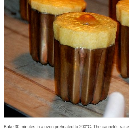
Bake 30 minutes in a oven preheated to 200°C. The cannelés raise 