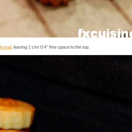
 funnel
, leaving 1 cm/ 0.4'' free space to the top.