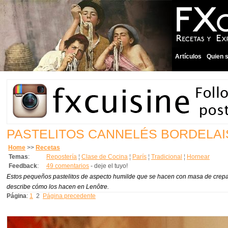
Artículos
Quien 
PASTELITOS CANNELÉS BORDELA
Home
>>
Recetas
Temas
:
Repostería
¦
Clase de Cocina
¦
París
¦
Tradicional
¦
Hornear
Feedback
:
49 comentarios
- deje el tuyo!
Estos pequeños pastelitos de aspecto humilde que se hacen con masa de crepas,
describe cómo los hacen en Lenôtre.
Página
:
1
2
Página precedente