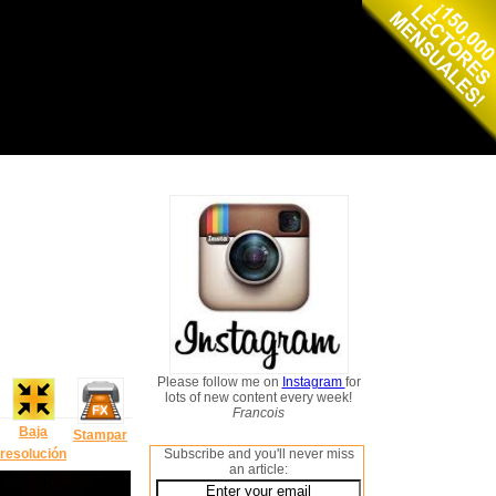
Please follow me on
Instagram
for
lots of new content every week!
Francois
Baja
Stampar
resolución
Subscribe and you'll never miss
an article: