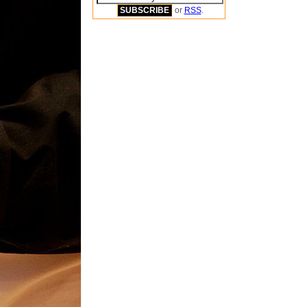
or
RSS
.