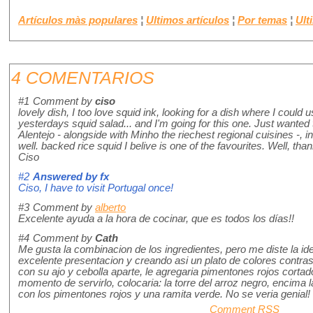
Artículos màs populares
¦
Ultimos artículos
¦
Por temas
¦
Ult
4 COMENTARIOS
#1
Comment by
ciso
lovely dish, I too love squid ink, looking for a dish where I could
yesterdays squid salad... and I'm going for this one. Just wanted 
Alentejo - alongside with Minho the riechest regional cuisines -, i
well. backed rice squid I belive is one of the favourites. Well, than
Ciso
#2
Answered by
fx
Ciso, I have to visit Portugal once!
#3
Comment by
alberto
Excelente ayuda a la hora de cocinar, que es todos los días!!
#4
Comment by
Cath
Me gusta la combinacion de los ingredientes, pero me diste la id
excelente presentacion y creando asi un plato de colores contras
con su ajo y cebolla aparte, le agregaria pimentones rojos cortad
momento de servirlo, colocaria: la torre del arroz negro, encima 
con los pimentones rojos y una ramita verde. No se veria genial!
Comment RSS