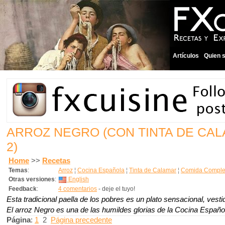
Artículos
Quien 
ARROZ NEGRO (CON TINTA DE CA
2)
Home
>>
Recetas
Temas
:
Arroz
¦
Cocina Española
¦
Tinta de Calamar
¦
Comida Complet
Otras versiones
:
English
Feedback
:
4 comentarios
- deje el tuyo!
Esta tradicional paella de los pobres es un plato sensacional, vest
El arroz Negro es una de las humildes glorias de la Cocina Españo
Página
:
1
2
Página precedente