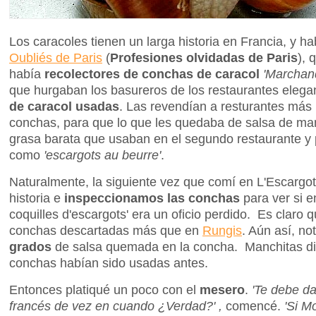
Los caracoles tienen un larga historia en Francia, y h
Oubliés de Paris
(
Profesiones olvidadas de Paris
), 
había
recolectores de conchas de caracol
'Marchand
que hurgaban los basureros de los restaurantes eleg
de caracol usadas
. Las revendían a resturantes más
conchas, para que lo que les quedaba de salsa de mant
grasa barata que usaban en el segundo restaurante y 
como
'escargots au beurre'
.
Naturalmente, la siguiente vez que comí en L'Escargot
historia e
inspeccionamos las conchas
para ver si e
coquilles d'escargots' era un oficio perdido. Es claro
conchas descartadas más que en
Rungis
. Aún así, n
grados
de salsa quemada en la concha. Manchitas di
conchas habían sido usadas antes.
Entonces platiqué un poco con el
mesero
.
'Te debe da
francés de vez en cuando ¿Verdad?' ,
comencé.
'Si M