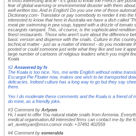
A most interesting article - it's good to know the French are push
fear of global warming or environmental disaster with them about.
well-written too. And in English! Do you use one of those automatic
Dictionary.com- Translator or pay somebody to render it into the
interested to know that here in Australia we have a dish called "P
meat pie swimming in pea soup, topped with a drizzle of tomato
escargots rampant. This, of course, is the sophisticated rendition
finest restaurants. Those who aren't sure about the difference be
basic version and dispense with the snails. Culture in this count
technical matter - just as a matter of interest - do you moderat
posted or could someone just write what they like and see it appe
large number of cartoons of religious leaders which you might find
Koala
#2
Answered by
fx
The Koala is too nice. Yes, me write English without online translato
Escargot Pie Floater now, makes one wish to be transported dow
delicacies. Indeed culture has a long way to go but they say she
there.
Yes I do moderate these comments and the Koala is a friend of 
do mine, as a friendly joke.
#3
Comment by
Artyom
Hi, I want to offer You natural etable snails from Armenia. Everythin
medical organisation.All interested firms can contact me by the fo
art_avetisyan@msn.comor mob: +37491 402559
#4
Comment by
esmeralda