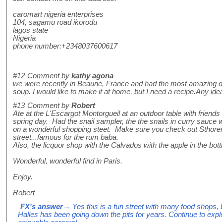
caromart nigeria enterprises
104, sagamu road ikorodu
lagos state
Nigeria
phone number:+2348037600617
#12
Comment by
kathy agona
we were recently in Beaune, France and had the most amazing di
soup. I would like to make it at home, but I need a recipe.Any id
#13
Comment by
Robert
Ate at the L'Escargot Montorgueil at an outdoor table with friend
spring day. Had the snail sampler, the the snails in curry sauce 
on a wonderful shopping steet. Make sure you check out Sthore
street...famous for the rum baba.
Also, the licquor shop with the Calvados with the apple in the bott
Wonderful, wonderful find in Paris.
Enjoy.
Robert
FX's answer
→ Yes this is a fun street with many food shops,
Halles has been going down the pits for years. Continue to expl