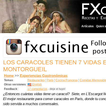
Artículos
Quien 
LOS CARACOLES TIENEN 7 VIDAS 
MONTORGUEIL
Home
>>
Experiencias Gastronómicas
Temas
:
Restaurantes
¦
París
¦
Cocina Francesa
¦
Comidas Memorabl
Otras versiones
:
English
Feedback
:
17 comentarios
- deje el tuyo!
¿Entonces cuántas vidas tiene un caracol? Siete, en L'Escargot M
El mejor restaurante para comer caracoles en Paris, donde tu co
sido servida a muchos comensales.