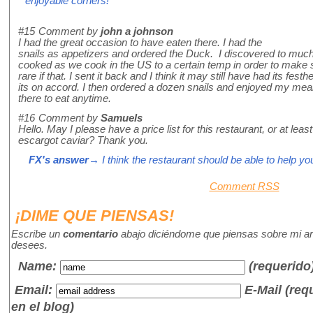
enjoyable corners!
#15
Comment by
john a johnson
I had the great occasion to have eaten there. I had the
snails as appetizers and ordered the Duck. I discovered to much d
cooked as we cook in the US to a certain temp in order to make 
rare if that. I sent it back and I think it may still have had its fe
its on accord. I then ordered a dozen snails and enjoyed my meal
there to eat anytime.
#16
Comment by
Samuels
Hello. May I please have a price list for this restaurant, or at leas
escargot caviar? Thank you.
FX's answer
→ I think the restaurant should be able to help you
Comment RSS
¡DIME QUE PIENSAS!
Escribe un
comentario
abajo diciéndome que piensas sobre mi art
desees.
Name
:
(requerido
Email:
E-Mail (re
en el blog)