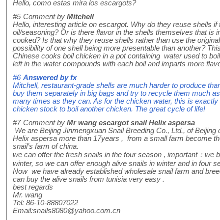
Hello, como estas mira los escargots?
#5
Comment by
Mitchell
Hello, interesting article on escargot. Why do they reuse shells if
oil/seasoning? Or is there flavor in the shells themselves that is 
cooked? Is that why they reuse shells rather than use the original 
possibility of one shell being more presentable than another? Th
Chinese cooks boil chicken in a pot containing water used to boil
left in the water compounds with each boil and imparts more flavo
#6
Answered by
fx
Mitchell, restaurant-grade shells are much harder to produce than 
buy them separately in big bags and try to recycle them much as 
many times as they can. As for the chicken water, this is exact
chicken stock to boil another chicken. The great cycle of life!
#7
Comment by
Mr wang escargot snail Helix aspersa
We are Beijing Jinmengxuan Snail Breeding Co., Ltd., of Beijing
Helix aspersa more than 17years , from a small farm become the
snail’s farm of china.
we can offer the fresh snails in the four season , important：we b
winter, so we can offer enough alive snails in winter and in four 
Now we have already established wholesale snail farm and breedi
can buy the alive snails from tunisia very easy .
best regards
Mr. wang
Tel: 86-10-88807022
Email:snails8080@yahoo.com.cn