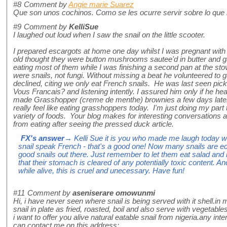
#8
Comment by
Angie marie Suarez
Que son unos cochinos. Como se les ocurre servir sobre lo que 
#9
Comment by
KelliSue
I laughed out loud when I saw the snail on the little scooter.
I prepared escargots at home one day whilst I was pregnant with
old thought they were button mushrooms sautee'd in butter and
eating most of them while I was finishing a second pan at the sto
were snails, not fungi. Without missing a beat he volunteered to g
declined, citing we only eat French snails. He was last seen pickin
Vous Francais? and listening intently. I assured him only if he he
made Grasshopper (creme de menthe) brownies a few days later, 
really feel like eating grasshoppers today. I'm just doing my part 
variety of foods. Your blog makes for interesting conversations 
from eating after seeing the pressed duck article.
FX's answer
→ Kelli Sue it is you who made me laugh today wit
snail speak French - that's a good one! Now many snails are edi
good snails out there. Just remember to let them eat salad and m
that their stomach is cleared of any potentially toxic content. A
while alive, this is cruel and unecessary. Have fun!
#11
Comment by
aseniserare omowunmi
Hi, i have never seen where snail is being served with it shell.i
snail in plate as fried, roasted, boil and also serve with vegetable
i want to offer you alive natural eatable snail from nigeria.any int
can contact me on this address: