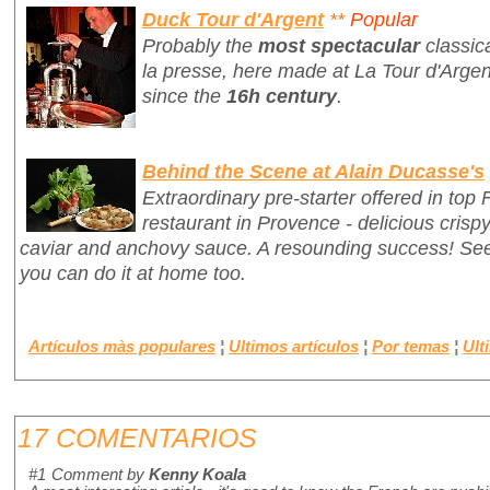
Duck Tour d'Argent
**
Popular
Probably the
most spectacular
classic
la presse
, here made at La Tour d'Argen
since the
16h century
.
Behind the Scene at Alain Ducasse's
Extraordinary pre-starter offered in top
restaurant in Provence - delicious crisp
caviar and anchovy sauce. A resounding success! S
you can do it at home too.
Artículos màs populares
¦
Ultimos artículos
¦
Por temas
¦
Ult
17 COMENTARIOS
#1
Comment by
Kenny Koala