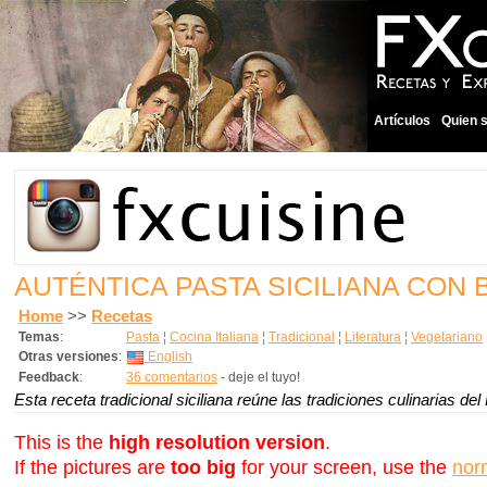
Artículos
Quien 
AUTÉNTICA PASTA SICILIANA CON 
Home
>>
Recetas
Temas
:
Pasta
¦
Cocina Italiana
¦
Tradicional
¦
Literatura
¦
Vegetariano
Otras versiones
:
English
Feedback
:
36 comentarios
- deje el tuyo!
Esta receta tradicional siciliana reúne las tradiciones culinarias del 
This is the
high resolution version
.
If the pictures are
too big
for your screen, use the
nor