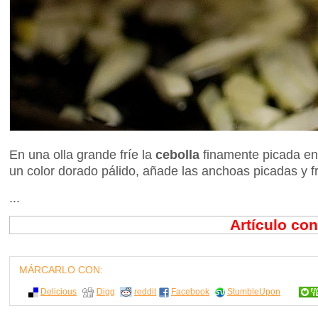
En una olla grande fríe la
cebolla
finamente picada en
un color dorado pálido, añade las anchoas picadas y f
...
Artículo co
MÁRCARLO CON:
Delicious
Digg
reddit
Facebook
StumbleUpon