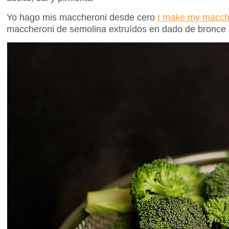
Yo hago mis maccheroni desde cero
I make my macche
maccheroni de semolina extruídos en dado de bronce 