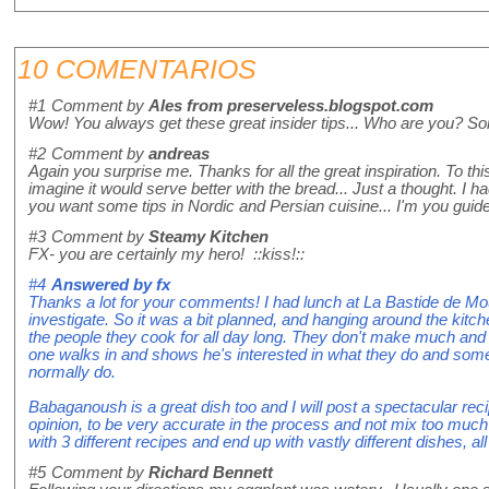
10 COMENTARIOS
#1
Comment by
Ales from preserveless.blogspot.com
Wow! You always get these great insider tips... Who are you? Som
#2
Comment by
andreas
Again you surprise me. Thanks for all the great inspiration. To thi
imagine it would serve better with the bread... Just a thought. I h
you want some tips in Nordic and Persian cuisine... I'm you guide
#3
Comment by
Steamy Kitchen
FX- you are certainly my hero! ::kiss!::
#4
Answered by
fx
Thanks a lot for your comments! I had lunch at La Bastide de Mou
investigate. So it was a bit planned, and hanging around the kitch
the people they cook for all day long. They don't make much and y
one walks in and shows he's interested in what they do and so
normally do.
Babaganoush is a great dish too and I will post a spectacular recipe
opinion, to be very accurate in the process and not mix too muc
with 3 different recipes and end up with vastly different dishes, all
#5
Comment by
Richard Bennett