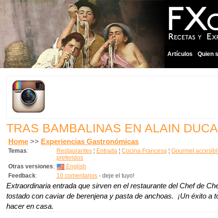
Artículos
Quien 
TRAS BAMBALINAS EN ALAIN DUC
Home
>>
Experiencias Gastronómicas
Temas
:
Restaurantes
¦
Entrada
¦
Cocina Francesa
¦
Gourmet accesibl
preferidos
Otras versiones
:
English
Feedback
:
10 comentarios
- deje el tuyo!
Extraordinaria entrada que sirven en el restaurante del Chef de Ch
tostado con caviar de berenjena y pasta de anchoas. ¡Un éxito a
hacer en casa.