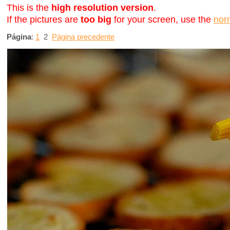
This is the
high resolution version
.
If the pictures are
too big
for your screen, use the
nor
Página
:
1
2
Página precedente