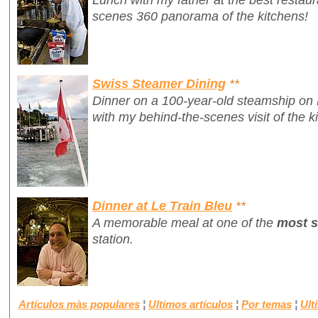
scenes 360 panorama of the kitchens!
Swiss Steamer Dining
**
Dinner on a 100-year-old steamship on
with my behind-the-scenes visit of the k
Dinner at Le Train Bleu
**
A memorable meal at one of the
most s
station.
Artículos màs populares
¦
Ultimos artículos
¦
Por temas
¦
Ult