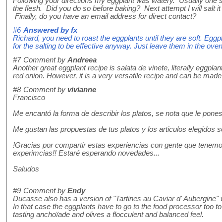
Following your directions my eggplant was watery. Usually one sa
the flesh. Did you do so before baking? Next attempt I will salt 
Finally, do you have an email address for direct contact?
#6
Answered by
fx
Richard, you need to roast the eggplants until they are soft. Eggp
for the salting to be effective anyway. Just leave them in the oven
#7
Comment by
Andreea
Another great eggplant recipe is salata de vinete, literally eggpl
red onion. However, it is a very versatile recipe and can be made
#8
Comment by
vivianne
Francisco
Me encantó la forma de describir los platos, se nota que le pon
Me gustan las propuestas de tus platos y los articulos elegidos 
!Gracias por compartir estas experiencias con gente que tenem
experimcias!! Estaré esperando novedades...
Saludos
#9
Comment by
Endy
Ducasse also has a version of "Tartines au Caviar d' Aubergine" 
In that case the eggplants have to go to the food processor too to 
tasting anchoïade and olives a flocculent and balanced feel.