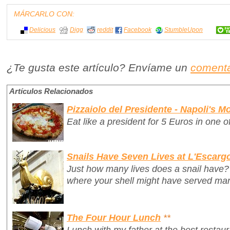
MÁRCARLO CON:
Delicious
Digg
reddit
Facebook
StumbleUpon
¿Te gusta este artículo? Envíame un
comenta
Artículos Relacionados
Pizzaiolo del Presidente - Napoli's 
Eat like a president for 5 Euros in one 
Snails Have Seven Lives at L'Escarg
Just how many lives does a snail have? 
where your shell might have served ma
The Four Hour Lunch
**
Lunch with my father at the best restaur