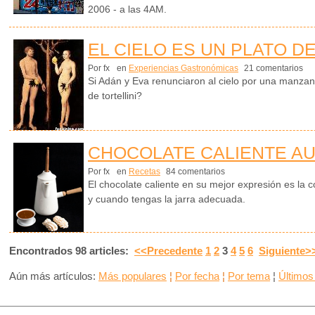
2006 - a las 4AM.
EL CIELO ES UN PLATO DE
Por fx
en
Experiencias Gastronómicas
21 comentarios
Si Adán y Eva renunciaron al cielo por una manza
de tortellini?
CHOCOLATE CALIENTE A
Por fx
en
Recetas
84 comentarios
El chocolate caliente en su mejor expresión es la
y cuando tengas la jarra adecuada.
Encontrados 98 articles:
<<Precedente
1
2
3
4
5
6
Siguiente>
Aún más artículos:
Más populares
¦
Por fecha
¦
Por tema
¦
Últimos