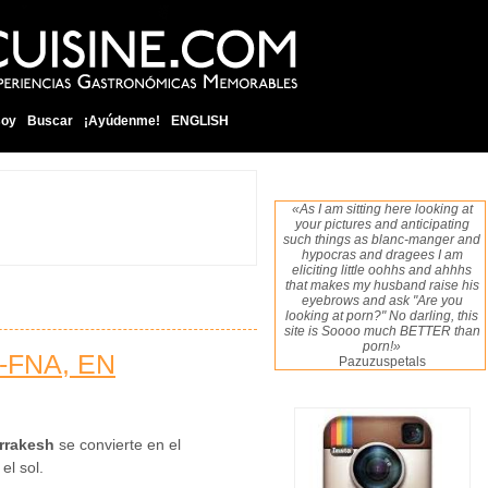
soy
Buscar
¡Ayúdenme!
ENGLISH
«As I am sitting here looking at
your pictures and anticipating
such things as blanc-manger and
hypocras and dragees I am
eliciting little oohhs and ahhhs
that makes my husband raise his
eyebrows and ask "Are you
looking at porn?" No darling, this
site is Soooo much BETTER than
porn!»
-FNA, EN
Pazuzuspetals
rrakesh
se convierte en el
l sol.