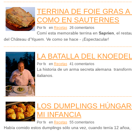
TERRINA DE FOIE GRAS A
COMO EN SAUTERNES
Por fx
en
Recetas
26 comentarios
Comí esta memorable terrina en
Saprien
, el rest
del Château d'Yquem. Ve como se hace - ¡Espectacular!
LA BATALLA DEL KNOEDE
Por fx
en
Recetas
41 comentarios
La historia de un arma secreta alemana transformad
italianos.
LOS DUMPLINGS HÚNGAR
MI INFANCIA
Por fx
en
Recetas
55 comentarios
Había comido estos dumplings sólo una vez, cuando tenía 12 añoa,