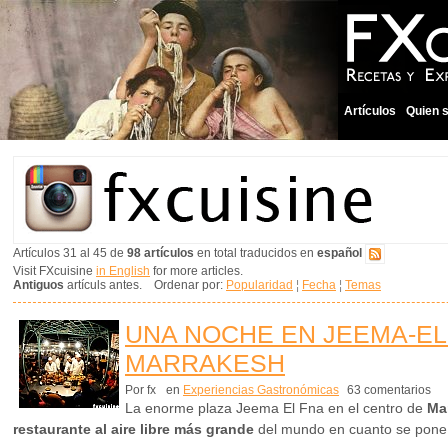
Artículos
Quien 
Artículos 31 al 45 de
98 artículos
en total traducidos en
español
Visit FXcuisine
in English
for more articles.
Antiguos
artículs antes. Ordenar por:
Popularidad
¦
Fecha
¦
Temas
UNA NOCHE EN JEEMA-EL
MARRAKESH
Por fx
en
Experiencias Gastronómicas
63 comentarios
La enorme plaza Jeema El Fna en el centro de
Ma
restaurante al aire libre más grande
del mundo en cuanto se pone e