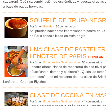
causaron! Qué rica combinación de espléndidas y jugosas ciruelas 
a base de papas hervidas.
SOUFFLÉ DE TRUFA NEG
Por fx
en
Recetas
16 comentarios
Así puedes hacer este impresionante postre de
La
de Paris especializado en trufa negra.
UNA CLASE DE PASTELER
LENÔTRE DE PARIS
POPULAR
Por fx
en
Experiencias Gastronómicas
56 comentarios
Lenôtre ofrece clases de repostería de alto nivel p
¿Justifican el tiempo y el dinero? ¿Quién las tom
aprendes? Lee mi recuento de una clase de Brioc
Lenôtre en Champs-Elysées.
CLASE DE COCINA EN M
Por fx
en
Experiencias Gastronómicas
44 comentarios
Como aprendí a hacer
pichón pastilla
, uno de los