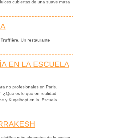
dulces cubiertas de una suave masa
RA
 Truffière
, Un restaurante
ÍA EN LA ESCUELA
ara no profesionales en Paris.
a? ¿Qué es lo que en realidad
he y Kugelhopf en la Escuela
ARRAKESH
 platillos más elegantes de la cocina