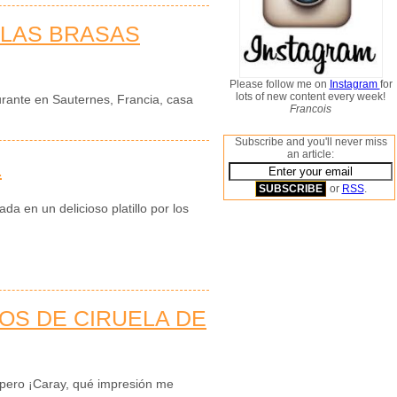
 LAS BRASAS
Please follow me on
Instagram
for
lots of new content every week!
aurante en Sauternes, Francia, casa
Francois
Subscribe and you'll never miss
an article:
L
or
RSS
.
a en un delicioso platillo por los
OS DE CIRUELA DE
 pero ¡Caray, qué impresión me