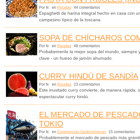
Por fx
en
Recetas
44 comentarios
Espaghetti de harina integral hecho en casa con un 
campesino típico de la toscana.
SOPA DE CHÍCHAROS CO
Por fx
en
Recetas
48 comentarios
Probabemente la mejor sopa del mundo, siempre y
clave - un hueso de jamón ahumado.
CURRY HINDÚ DE SANDÍA
Por fx
en
Recetas
23 comentarios
Este inusitado curry convierte, de manera rápida, 
espectacular curry hindú.
EL MERCADO DE PESCADO
TOKIO
Por fx
en
Experiencias Gastronómicas
15 comentarios
Probablemente el mercado de pescado más grande