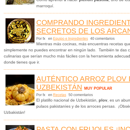
marroquí.
COMPRANDO INGREDIENT
SECRETOS DE LOS ARCAN
Por fx
en
Equipo e Ingredientes
40 comentarios
Mientras más cocinas, más encuentras recetas que
simplemente no puedes encontrar en ningún lado. También te das c
culinarias que serían mucho más fáciles con la herramienta adecuad
donde tienes que ir.
AUTÉNTICO ARROZ PLOV 
UZBEKISTÁN
MUY POPULAR
Por fx
en
Recetas
50 comentarios
El platillo nacional de Uzbekistán,
plov
,
es un abun
pulaos pakistaníes y de los arroces persas. ¡Obs
Uzbakistán!
PASTA CON FRIJOLES ¡IN