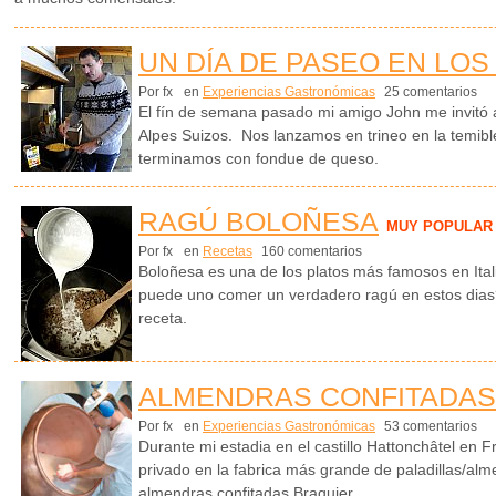
UN DÍA DE PASEO EN LOS
Por fx
en
Experiencias Gastronómicas
25 comentarios
El fín de semana pasado mi amigo John me invitó a
Alpes Suizos. Nos lanzamos en trineo en la temibl
terminamos con fondue de queso.
RAGÚ BOLOÑESA
MUY POPULAR
Por fx
en
Recetas
160 comentarios
Boloñesa es una de los platos más famosos en Ital
puede uno comer un verdadero ragú en estos dias? 
receta.
ALMENDRAS CONFITADAS
Por fx
en
Experiencias Gastronómicas
53 comentarios
Durante mi estadia en el castillo Hattonchâtel en F
privado en la fabrica más grande de paladillas/al
almendras confitadas Braquier.