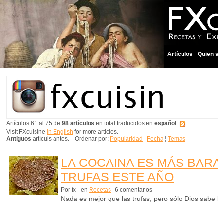
Artículos
Quien 
Artículos 61 al 75 de
98 artículos
en total traducidos en
español
Visit FXcuisine
in English
for more articles.
Antiguos
artículs antes. Ordenar por:
Popularidad
¦
Fecha
¦
Temas
LA COCAINA ES MÁS BAR
TRUFAS ESTE AÑO
Por fx
en
Recetas
6 comentarios
Nada es mejor que las trufas, pero sólo Dios sabe 