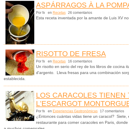
ASPÁRRAGOS À LA POM
Por fx
en
Recetas
26 comentarios
Esta receta inventada por la amante de Luis XV no i
RISOTTO DE FRESA
Por fx
en
Recetas
16 comentarios
Un risotto en serio del rey de los libros de cocina i
d'argento. Lleva fresas para una combinación sorp
establecida.
LOS CARACOLES TIENEN 
L'ESCARGOT MONTORGUE
Por fx
en
Experiencias Gastronómicas
17 comentarios
¿Entonces cuántas vidas tiene un caracol? Siete, 
restaurante para comer caracoles en Paris, donde
a muchos comensales.