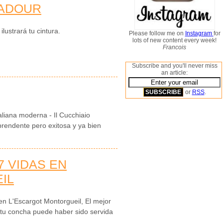
PADOUR
lustrará tu cintura.
Please follow me on
Instagram
for
lots of new content every week!
Francois
Subscribe and you'll never miss
an article:
or
RSS
.
taliana moderna - Il Cucchiaio
rendente pero exitosa y ya bien
7 VIDAS EN
IL
en L'Escargot Montorgueil, El mejor
 tu concha puede haber sido servida