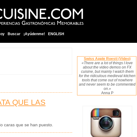
soy
Buscar
¡Ayúdenme!
ENGLISH
Swiss Apple Roesti (Video)
«There are a lot of things I love
about the video demos on FX
cuisine, but mainly I watch them
for the ridiculous medieval kitchen
tools that come out of nowhere
and never seem to be commented
on.»
Anna P
ATA QUE LAS
lo caras que se han puesto.