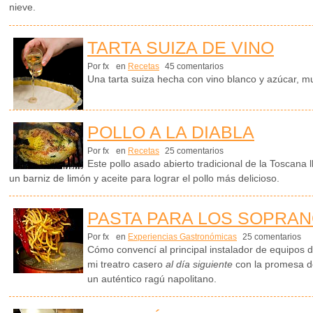
nieve.
TARTA SUIZA DE VINO
Por fx
en
Recetas
45 comentarios
Una tarta suiza hecha con vino blanco y azúcar, mu
POLLO A LA DIABLA
Por fx
en
Recetas
25 comentarios
Este pollo asado abierto tradicional de la Toscana 
un barniz de limón y aceite para lograr el pollo más delicioso.
PASTA PARA LOS SOPRA
Por fx
en
Experiencias Gastronómicas
25 comentarios
Cómo convencí al principal instalador de equipos d
mi treatro casero
al día siguiente
con la promesa d
un auténtico ragú napolitano.