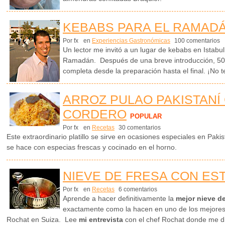
KEBABS PARA EL RAMADÁ
Por fx
en
Experiencias Gastronómicas
100 comentarios
Un lector me invitó a un lugar de kebabs en Istabu
Ramadán. Después de una breve introducción, 50 f
completa desde la preparación hasta el final. ¡No te
ARROZ PULAO PAKISTANÍ
CORDERO
POPULAR
Por fx
en
Recetas
30 comentarios
Este extraordinario platillo se sirve en ocasiones especiales en Paki
se hace con especias frescas y cocinado en el horno.
NIEVE DE FRESA CON ES
Por fx
en
Recetas
6 comentarios
Aprende a hacer definitivamente la
mejor nieve de
exactamente como la hacen en uno de los mejores 
Rochat en Suiza. Lee
mi entrevista
con el chef Rochat donde me dic