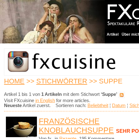
Artikel
Über mic
HOME
>>
STICHWÖRTER
>> SUPPE
Artikel 1 bis 1 von
1 Artikeln
mit dem Stichwort
‘Suppe’
Visit FXcuisine
in English
for more articles.
Neueste
Artikel zuerst. Sortieren nach:
Beliebtheit
¦
Datum
¦
Stic
FRANZÖSISCHE
KNOBLAUCHSUPPE
SEHR P
Von fx
in
Rezepte
195 Kommentare