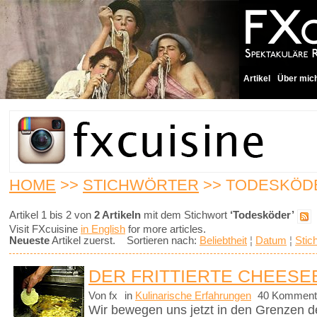
Artikel
Über mic
HOME
>>
STICHWÖRTER
>> TODESKÖD
Artikel 1 bis 2 von
2 Artikeln
mit dem Stichwort
‘Todesköder’
Visit FXcuisine
in English
for more articles.
Neueste
Artikel zuerst. Sortieren nach:
Beliebtheit
¦
Datum
¦
Stic
DER FRITTIERTE CHEES
Von fx
in
Kulinarische Erfahrungen
40 Komment
Wir bewegen uns jetzt in den Grenzen d