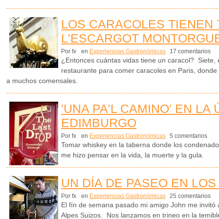
LOS CARACOLES TIENEN 
L'ESCARGOT MONTORGUE
Por fx
en
Experiencias Gastronómicas
17 comentarios
¿Entonces cuántas vidas tiene un caracol? Siete, 
restaurante para comer caracoles en Paris, donde
a muchos comensales.
'UNA PA'L CAMINO' EN LA
EDIMBURGO
Por fx
en
Experiencias Gastronómicas
5 comentarios
Tomar whiskey en la taberna donde los condenado
me hizo pensar en la vida, la muerte y la gula.
UN DÍA DE PASEO EN LOS
Por fx
en
Experiencias Gastronómicas
25 comentarios
El fín de semana pasado mi amigo John me invitó a
Alpes Suizos. Nos lanzamos en trineo en la temibl