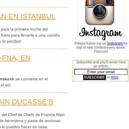
N EN ISTANBUL
l para la primera noche del
otos para llevarte a una comida
 lo pierdas!
Please follow me on
Instagram
for
lots of new content every week!
Francois
-FNA, EN
Subscribe and you'll never miss
an article:
or
RSS
.
rrakesh
se convierte en el
l sol.
AIN DUCASSE'S
e del Chef de Chefs de Francia Alain
r de berenjena y pasta de anchoas.
 lo puedes hacer en casa.