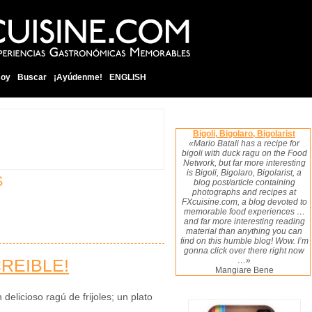
soy
Buscar
¡Ayúdenme!
ENGLISH
Bigoli, Bigolaro, Bigolarist
«Mario Batali has a recipe for
bigoli with duck ragu on the Food
Network, but far more interesting
is Bigoli, Bigolaro, Bigolarist, a
S
blog post/article containing
photographs and recipes at
FXcuisine.com, a blog devoted to
memorable food experiences …
and far more interesting reading
material than anything you can
find on this humble blog! Wow. I’m
gonna click over there right now
CREIBLE!
…»
Mangiare Bene
delicioso ragú de frijoles; un plato