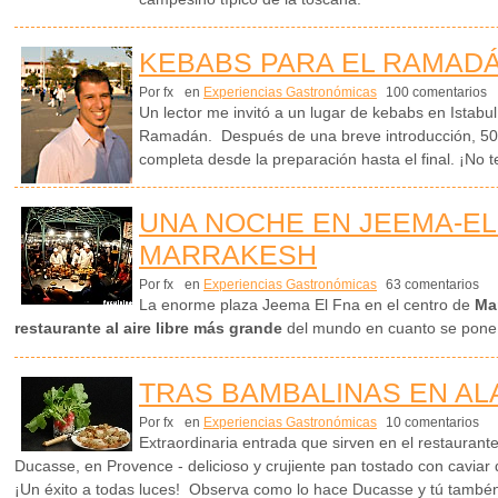
KEBABS PARA EL RAMADÁ
Por fx
en
Experiencias Gastronómicas
100 comentarios
Un lector me invitó a un lugar de kebabs en Istabu
Ramadán. Después de una breve introducción, 50 f
completa desde la preparación hasta el final. ¡No te
UNA NOCHE EN JEEMA-EL
MARRAKESH
Por fx
en
Experiencias Gastronómicas
63 comentarios
La enorme plaza Jeema El Fna en el centro de
Ma
restaurante al aire libre más grande
del mundo en cuanto se pone e
TRAS BAMBALINAS EN AL
Por fx
en
Experiencias Gastronómicas
10 comentarios
Extraordinaria entrada que sirven en el restaurant
Ducasse, en Provence - delicioso y crujiente pan tostado con cavia
¡Un éxito a todas luces! Observa como lo hace Ducasse y tú tambén