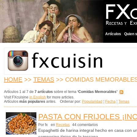
Artículos
Quien 
HOME
>>
TEMAS
>> COMIDAS MEMORABLE
Artículos 1 al 7 de
7 artículos
sobre el tema
‘Comidas Memorables’
Visit FXcuisine
in English
for more articles.
Artículos
más populares
antes. Ordenar por:
Popularidad
¦
Fecha
¦
Temas
PASTA CON FRIJOLES ¡IN
Por fx
en
Recetas
44 comentarios
Espaghetti de harina integral hecho en casa con un 
campesino típico de la toscana.