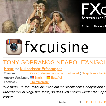
Artikel
Über mic
TONY SOPRANOS NEAPOLITANISC
Home
>>
Kulinarische Erfahrungen
Themen
:
Pasta
¦
Italienische Küche
¦
Traditionell
¦
Neapolitanische K
Andere Versionen
:
English
Español
Feedback
:
9 Kommentare
Wie mein Freund Pasquale mich auf ein traditionelles neapolitanis
Maccheroni al Ragù besuchte, so dass ich endlich wieder die Sop
konnte.
FOLGEN
Seite
:
1
2