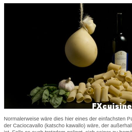
Normalerweise wäre dies hier eines der einfachsten P
der Caciocavallo (katscho kawallo) wäre, der außerhal