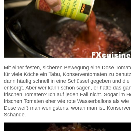
Mit einer festen, sicheren Bewegung eine Dose Tomate
für viele Köche ein Tabu, Konserventomaten zu benut
dann häufig schnell in eine Schüssel gegeben und die
entsorgt. Aber wer kann schon sagen, er hätte das ga
frischen Tomaten? Ich auf jeden Fall nicht. Sogar i
frischen Tomaten eher wie rote Wasserballons als wie 
Dose weiß man wenigstens, woran man ist. Konserven
Schande.