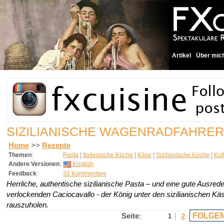
Artikel
Über mic
SIZILIANISCHE WAGENRADFAHRER
Home
>>
Rezepte
Themen
:
Pasta
¦
Italienische Küche
¦
Käse
¦
Sizilianische Küche
¦
Kul
Andere Versionen
:
English
Feedback
:
32 Kommentare
Herrliche, authentische sizilianische Pasta – und eine gute Ausred
verlockenden Caciocavallo - der König unter den sizilianischen Kä
rauszuholen.
FOLGEN
Seite
:
1
2