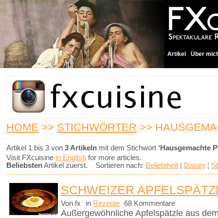
Artikel
Über mic
HOME
>>
STICHWÖRTER
>> HAUSGEMA
Artikel 1 bis 3 von
3 Artikeln
mit dem Stichwort
‘Hausgemachte Pa
Visit FXcuisine
in English
for more articles.
Beliebsten
Artikel zuerst. Sortieren nach:
Beliebtheit
¦
Datum
¦
St
SCHWEIZER APFELSPÄTZ
Von fx
in
Rezepte
68 Kommentare
Außergewöhnliche Apfelspätzle aus dem