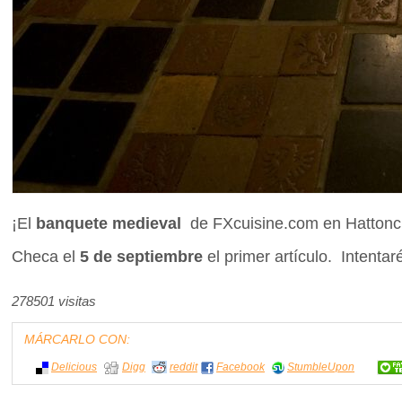
¡El
banquete medieval
de FXcuisine.com en Hattonchâ
Checa el
5 de septiembre
el primer artículo. Intenta
278501 visitas
MÁRCARLO CON:
Delicious
Digg
reddit
Facebook
StumbleUpon