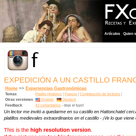
Artículos
Quien 
EXPEDICIÓN A UN CASTILLO FRAN
Home
>>
Experiencias Gastronómicas
Temas
:
Platillo Histórico
¦
Francia
¦
Contribución de lectores
¦
Otras versiones
:
English
Deutsch
Feedback
:
43 comentarios
- deje el tuyo!
Un lector me invitó a quedarme en su castillo en Hattonchatel cer
platillos medievales extraordinarios en el castillo - ¡Ve lo que viene
This is the
high resolution version
.