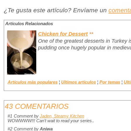
¿Te gusta este artículo? Envíame un
comenta
Artículos Relacionados
Chicken for Dessert
**
One of the greatest desserts in Turkey 
pudding once hugely popular in medieva
Artículos màs populares
¦
Ultimos artículos
¦
Por temas
¦
Ult
43 COMENTARIOS
#1
Comment by
Jaden, Steamy Kitchen
WOWWWW!!! Can't wait to read your series..
#2
Comment by
Aniwa