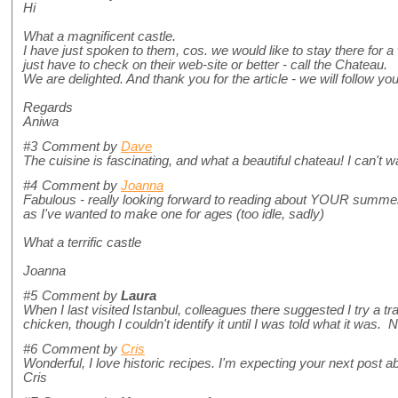
Hi
What a magnificent castle.
I have just spoken to them, cos. we would like to stay there for 
just have to check on their web-site or better - call the Chateau.
We are delighted. And thank you for the article - we will follow yo
Regards
Aniwa
#3
Comment by
Dave
The cuisine is fascinating, and what a beautiful chateau! I can't wai
#4
Comment by
Joanna
Fabulous - really looking forward to reading about YOUR summer
as I've wanted to make one for ages (too idle, sadly)
What a terrific castle
Joanna
#5
Comment by
Laura
When I last visited Istanbul, colleagues there suggested I try a t
chicken, though I couldn't identify it until I was told what it was
#6
Comment by
Cris
Wonderful, I love historic recipes. I'm expecting your next post abo
Cris