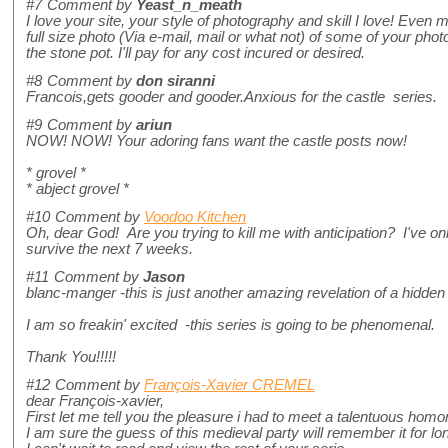
#7
Comment by
Yeast_n_meath
I love your site, your style of photography and skill I love! Even 
full size photo (Via e-mail, mail or what not) of some of your phot
the stone pot. I'll pay for any cost incured or desired.
#8
Comment by
don siranni
Francois,gets gooder and gooder.Anxious for the castle series.
#9
Comment by
ariun
NOW! NOW! Your adoring fans want the castle posts now!
* grovel *
* abject grovel *
#10
Comment by
Voodoo Kitchen
Oh, dear God! Are you trying to kill me with anticipation? I've on
survive the next 7 weeks.
#11
Comment by
Jason
blanc-manger -this is just another amazing revelation of a hidden 
I am so freakin' excited -this series is going to be phenomenal.
Thank You!!!!!
#12
Comment by
François-Xavier CREMEL
dear François-xavier,
First let me tell you the pleasure i had to meet a talentuous homo
I am sure the guess of this medieval party will remember it for lo