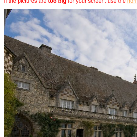
If the pictures are
too big
for your screen, use the
nor