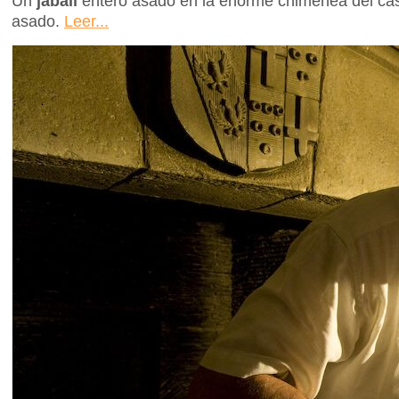
Un
jabalí
entero asado en la enorme chimenea del castil
asado.
Leer...