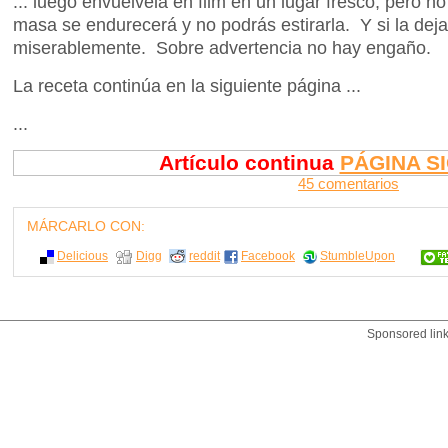
... luego envuélvela en film en un lugar fresco, pero no 
masa se endurecerá y no podrás estirarla. Y si la dejas
miserablemente. Sobre advertencia no hay engaño.
La receta continúa en la siguiente página ...
...
Artículo continua
PÁGINA S
45 comentarios
MÁRCARLO CON:
Delicious
Digg
reddit
Facebook
StumbleUpon
Sponsored lin