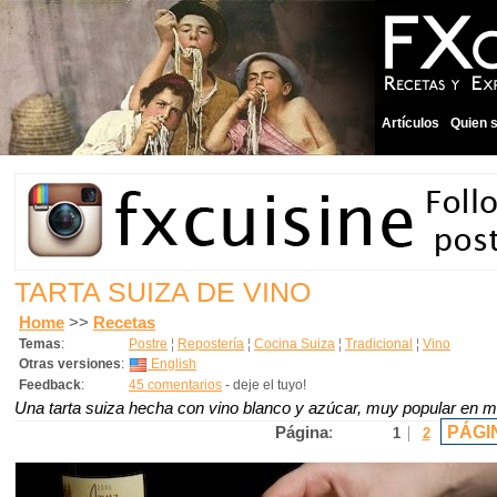
Artículos
Quien 
TARTA SUIZA DE VINO
Home
>>
Recetas
Temas
:
Postre
¦
Repostería
¦
Cocina Suiza
¦
Tradicional
¦
Vino
Otras versiones
:
English
Feedback
:
45 comentarios
- deje el tuyo!
Una tarta suiza hecha con vino blanco y azúcar, muy popular en mi
PÁGI
Página
:
1
2