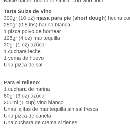
Basle hacen una tarta similar con vino tinto.
Tarta Suiza de Vino
300gr (10 oz)
masa para pie
(
short dough
) hecha co
250gr (0.5 lbs) harina blanca
1 pizca polvo de hornear
125gr (4 oz) mantequilla
30gr (1 oz) azúcar
1 cuchara leche
1 yema de huevo
Una pizca de sal
Para el
relleno
:
1 cuchara de harina
80gr (3 oz) azúcar
200ml (1 cup) vino blanco
Unas lajitas de mantequilla sin sal fresca
Una pizca de canela
Una cuchara de crema si tienes