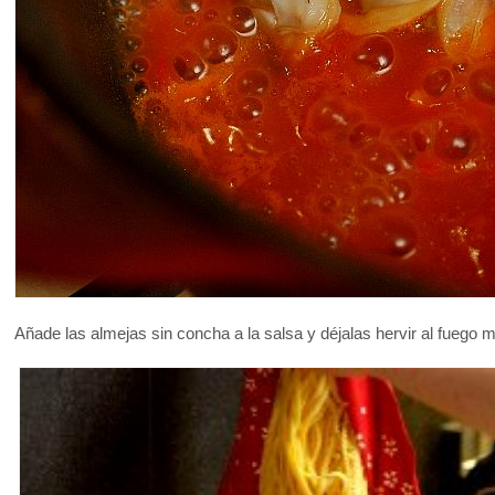
Añade las almejas sin concha a la salsa y déjalas hervir al fuego 