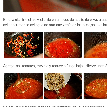
En una olla, fríe el ajo y el chile en un poco de aceite de oliva, a
del sabor marino del agua de mar que venía en las almejas. Un in
Agrega los jitomates, mezcla y reduce a fuego bajo. Hierve unos 
No soy el mayor admirador de los jitomates, así que yo machaco lo