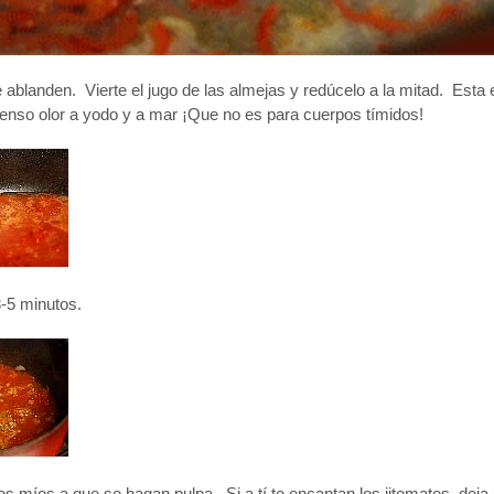
 que ablanden. Vierte el jugo de las almejas y redúcelo a la mitad. Est
tenso olor a yodo y a mar ¡Que no es para cuerpos tímidos!
3-5 minutos.
s míos a que se hagan pulpa. Si a tí te encantan los jitomates, dej