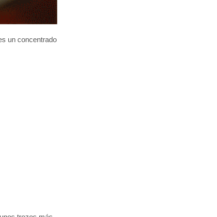
a es un concentrado
a unos trozos más