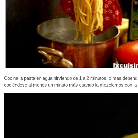
Cocina la pasta en agua hirviendo de 1 a 2 minutos, o más dependi
cociéndose al menos un minuto más cuando la mezclemos con la 