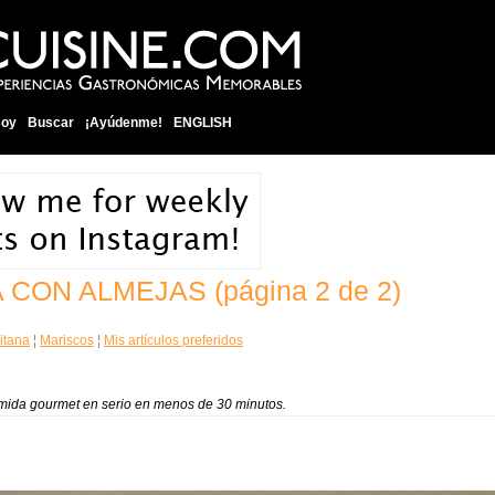
soy
Buscar
¡Ayúdenme!
ENGLISH
TA CON ALMEJAS
(página 2 de 2)
itana
¦
Mariscos
¦
Mis artículos preferidos
omida gourmet en serio en menos de 30 minutos.