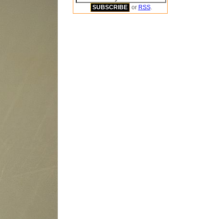
or
RSS
.