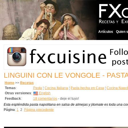
Artículos
Quien 
LINGUINI CON LE VONGOLE - PAS
Home
>>
Recetas
Temas
:
Pasta
¦
Cocina Italiana
¦
Pasta hecha en Casa
¦
Cocina Napol
Otras versiones
:
English
Feedback
:
18 comentarios
- deje el tuyo!
Esta espléndida pasta napolitana en salsa de almejas y jitomate es toda una c
Página
:
1
2
Página precedente