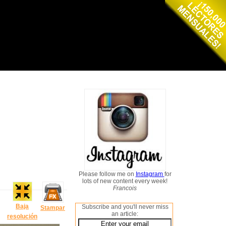
Please follow me on
Instagram
for
lots of new content every week!
Francois
Baja
Subscribe and you'll never miss
Stampar
an article:
resolución