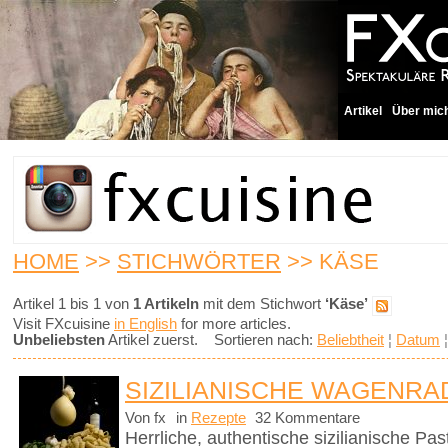
Artikel
Über mic
HOME
>>
STICHWÖRTER
>> KÄSE
Artikel 1 bis 1 von
1 Artikeln
mit dem Stichwort
‘Käse’
Visit FXcuisine
in English
for more articles.
Unbeliebsten
Artikel zuerst. Sortieren nach:
Beliebtheit
¦
Datum
SIZILIANISCHE WAGENRA
Von fx
in
Rezepte
32 Kommentare
Herrliche, authentische sizilianische Pa