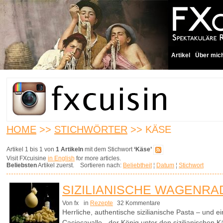
Artikel
Über mic
HOME
>>
STICHWÖRTER
>> KÄSE
Artikel 1 bis 1 von
1 Artikeln
mit dem Stichwort
‘Käse’
Visit FXcuisine
in English
for more articles.
Beliebsten
Artikel zuerst. Sortieren nach:
Beliebtheit
¦
Datum
¦
Stichwort
SIZILIANISCHE WAGENRA
Von fx
in
Rezepte
32 Kommentare
Herrliche, authentische sizilianische Pasta – und 
Caciocavallo - der König unter den sizilianischen 