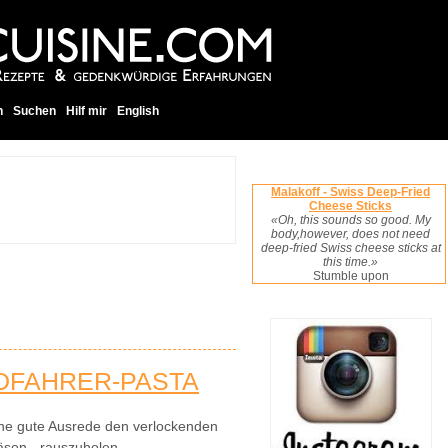
h
Suchen
Hilf mir
English
Malakoff - Swiss Deep-Fried
Cheese Sticks
«Oh, this sounds so good. My
body,however, does not need
deep-fried Swiss cheese sticks at
this time.»
Stumble upon
DFAHRER-PASTA
eine gute Ausrede den verlockenden
Käsen - rauszuholen.