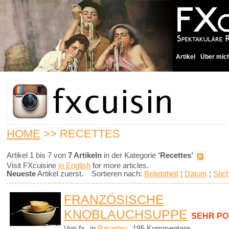
Artikel
Über mic
HOME
>> RECETTES
Artikel 1 bis 7 von
7 Artikeln
in der Kategorie
‘Recettes’
Visit FXcuisine
in English
for more articles.
Neueste
Artikel zuerst. Sortieren nach:
Beliebtheit
¦
Datum
¦
Stic
FRANZÖSISCHE
KNOBLAUCHSUPPE
SEHR P
Von fx
in
Recettes
195 Kommentare