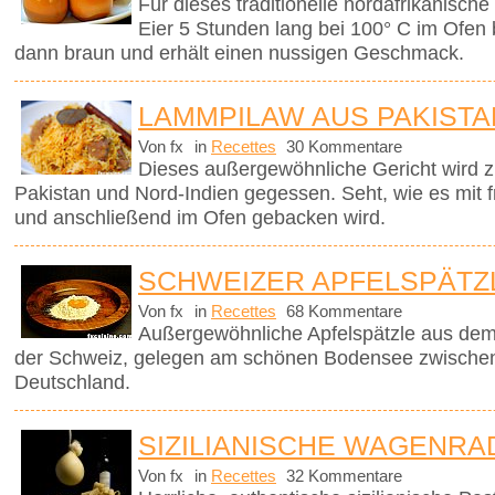
Für dieses traditionelle nordafrikanisch
Eier 5 Stunden lang bei 100° C im Ofen
dann braun und erhält einen nussigen Geschmack.
LAMMPILAW AUS PAKISTA
Von fx
in
Recettes
30 Kommentare
Dieses außergewöhnliche Gericht wird z
Pakistan und Nord-Indien gegessen. Seht, wie es mit f
und anschließend im Ofen gebacken wird.
SCHWEIZER APFELSPÄTZ
Von fx
in
Recettes
68 Kommentare
Außergewöhnliche Apfelspätzle aus dem
der Schweiz, gelegen am schönen Bodensee zwischen
Deutschland.
SIZILIANISCHE WAGENRA
Von fx
in
Recettes
32 Kommentare