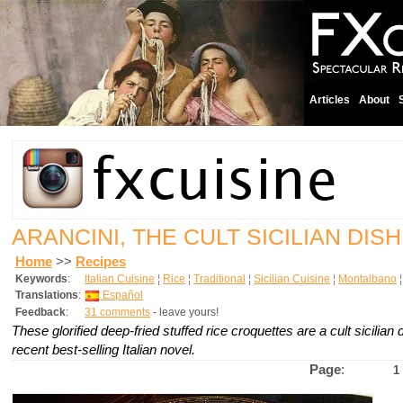
Articles
About
ARANCINI, THE CULT SICILIAN DISH
Home
>>
Recipes
Keywords
:
Italian Cuisine
¦
Rice
¦
Traditional
¦
Sicilian Cuisine
¦
Montalbano
Translations
:
Español
Feedback
:
31 comments
- leave yours!
These glorified deep-fried stuffed rice croquettes are a cult sicilian 
recent best-selling Italian novel.
Page
:
1