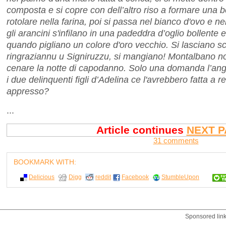
composta e si copre con dell’altro riso a formare una bel
rotolare nella farina, poi si passa nel bianco d'ovo e ne
gli arancini s'infilano in una padeddra d’oglio bollente e
quando pigliano un colore d'oro vecchio. Si lasciano sco
ringraziannu u Signiruzzu, si mangiano! Montalbano n
cenare la notte di capodanno. Solo una domanda l’angu
i due delinquenti figli d’Adelina ce l'avrebbero fatta a re
appresso?
...
Article continues
NEXT P
31 comments
BOOKMARK WITH:
Delicious
Digg
reddit
Facebook
StumbleUpon
Sponsored lin