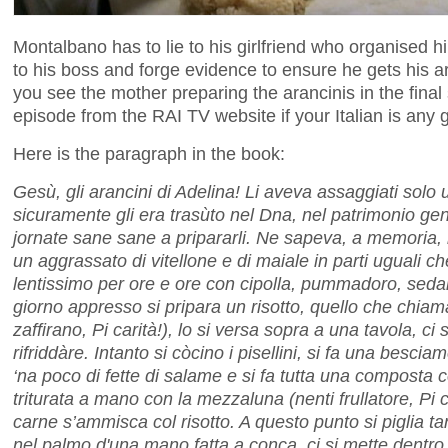
Montalbano has to lie to his girlfriend who organised him
to his boss and forge evidence to ensure he gets his a
you see the mother preparing the arancinis in the fina
episode from the RAI TV website if your Italian is any 
Here is the paragraph in the book:
Gesù, gli arancini di Adelina! Li aveva assaggiati solo 
sicuramente gli era trasùto nel Dna, nel patrimonio ge
jornate sane sane a pripararli. Ne sapeva, a memoria, la 
un aggrassato di vitellone e di maiale in parti uguali ch
lentissimo per ore e ore con cipolla, pummadoro, sedan
giorno appresso si pripara un risotto, quello che chia
zaffirano, Pi carità!), lo si versa sopra a una tavola, ci 
rifriddàre. Intanto si còcino i pisellini, si fa una bescia
‘na poco di fette di salame e si fa tutta una composta 
triturata a mano con la mezzaluna (nenti frullatore, Pi ca
carne s’ammisca col risotto. A questo punto si piglia tan
nel palmo d'una mano fatta a conca, ci si mette dentro