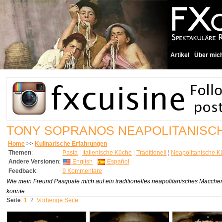
Artikel
Über mic
TONY SOPRANOS NEAPOLITANISC
Home
>>
Kulinarische Erfahrungen
Themen
:
Pasta
¦
Italienische Küche
¦
Traditionell
¦
Neapolitanische K
Andere Versionen
:
English
Español
Feedback
:
9 Kommentare
Wie mein Freund Pasquale mich auf ein traditionelles neapolitanisches Macche
konnte.
Seite
:
1
2
Vorherige Seite