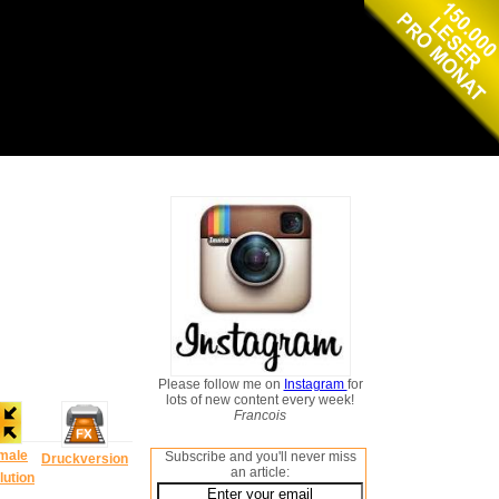
Please follow me on
Instagram
for
lots of new content every week!
Francois
male
Subscribe and you'll never miss
Druckversion
an article:
lution