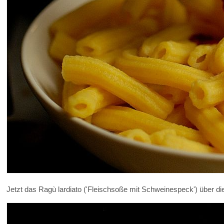
Jetzt das Ragù lardiato ('Fleischsoße mit Schweinespeck') über di