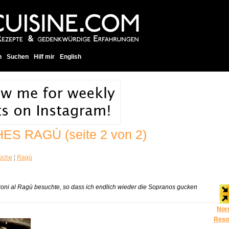
h
Suchen
Hilf mir
English
HES RAGÙ
(seite 2 von 2)
üche
¦
Ragù
roni al Ragù besuchte, so dass ich endlich wieder die Sopranos gucken
Nor
Reso