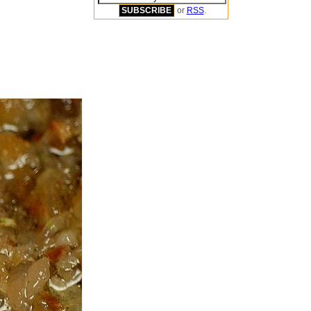
or
RSS
.