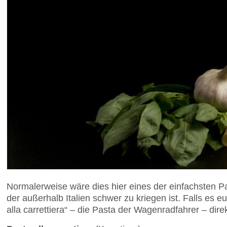
Normalerweise wäre dies hier eines der einfachsten P
der außerhalb Italien schwer zu kriegen ist. Falls es 
alla carrettiera“ – die Pasta der Wagenradfahrer – dir