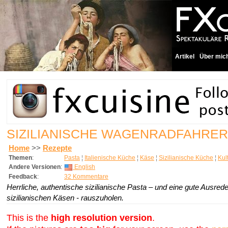
Artikel
Über mic
SIZILIANISCHE WAGENRADFAHRER
Home
>>
Rezepte
Themen
:
Pasta
¦
Italienische Küche
¦
Käse
¦
Sizilianische Küche
¦
Kul
Andere Versionen
:
English
Feedback
:
32 Kommentare
Herrliche, authentische sizilianische Pasta – und eine gute Ausred
sizilianischen Käsen - rauszuholen.
This is the
high resolution version
.