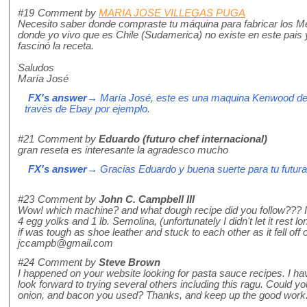
#19
Comment by
MARIA JOSE VILLEGAS PUGA
Necesito saber donde compraste tu máquina para fabricar los Mez
donde yo vivo que es Chile (Sudamerica) no existe en este pais
fascinó la receta.
Saludos
María José
FX's answer
→ María José, este es una maquina Kenwood de I
travès de Ebay por ejemplo.
#21
Comment by
Eduardo (futuro chef internacional)
gran reseta es interesante la agradesco mucho
FX's answer
→ Gracias Eduardo y buena suerte para tu futura
#23
Comment by
John C. Campbell III
Wow! which machine? and what dough recipe did you follow??? I 
4 egg yolks and 1 lb. Semolina, (unfortunately I didn't let it rest 
if was tough as shoe leather and stuck to each other as it fell off 
jccampb@gmail.com
#24
Comment by
Steve Brown
I happened on your website looking for pasta sauce recipes. I 
look forward to trying several others including this ragu. Could you
onion, and bacon you used? Thanks, and keep up the good work