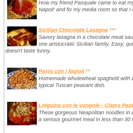
How my friend Pasquale came to eat my 
Napoli' and fix my media room so that I
Sicilian Chocolate Lasagna
***
Savory lasagna in a chocolate meat sauc
one aristocratic Sicilian family. Easy, qui
doesn't taste funny.
Pasta con i fagioli
**
Homemade wholewheat spaghetti with a 
typical Tuscan peasant dish.
Linguine con le vongole - Clams Pas
These gorgeous Neapolitan noodles in
a serious gourmet meal in less than 30 