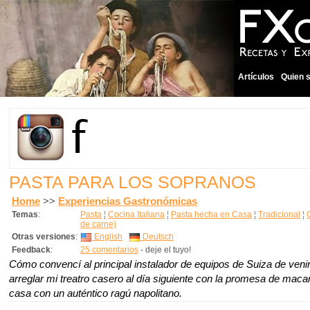
Artículos
Quien 
PASTA PARA LOS SOPRANOS
Home
>>
Experiencias Gastronómicas
Temas
:
Pasta
¦
Cocina Italiana
¦
Pasta hecha en Casa
¦
Tradicional
¦
de carne)
Otras versiones
:
English
Deutsch
Feedback
:
25 comentarios
- deje el tuyo!
Cómo convencí al principal instalador de equipos de Suiza de veni
arreglar mi treatro casero
al día siguiente
con la promesa de maca
casa con un auténtico ragú napolitano.