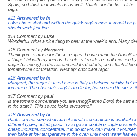
Spain, so I think that would do as well. Thanks for the tips. I'll b
ragù.
#13
Answered by
fx
Luke I have shot and written the quick ragù recipe, it should be 
should work just fine.
#14
Comment by
Luke
Wonderful! What a nice thing to hear at the week's end. Many de
#15
Comment by
Margaret
Thank you so much for these recipes. I have made the Napolitan
a *huge* hit with my friends. I confess I made a small revision b
sugar (or honey) to the second and third efforts, and I think it le
tomato/wine combination. Next up: chocolate rago!
#16
Answered by
fx
Margaret, the sugar is used even in Italy to balance acidity, but re
too much. The chocolate ragù is to die for, but no need to die as it
#17
Comment by
paul
Is the tomato concentrate you are using(Parmo Doro) the same th
in the state? This sauce looks awesome!!
#18
Answered by
fx
Paul, I am not sure what sort of tomato concentrate is available in
different types, not all good. Try to go for double or triple concentr
cheap industrial concentrate. If in doubt you can make it yourself 
then bake at low temperature in the oven until most water has e