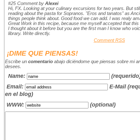
#25
Comment by
Alexei
Hi, FX. Looking at your culinary excursions for two years. But stil
reading about the pasta for Sopranos. "Eros and tanatos" as Anc
things people think about. Good food we can add. I was realy am
Great Work in this recipe, because me myself accepted that this 
I thought about it before but you are the first man I know who vo
library. Write directly.
Comment RSS
¡DIME QUE PIENSAS!
Escribe un
comentario
abajo diciéndome que piensas sobre mi art
desees.
Name
:
(requerido
Email:
E-Mail (re
en el blog)
WWW:
(optional)