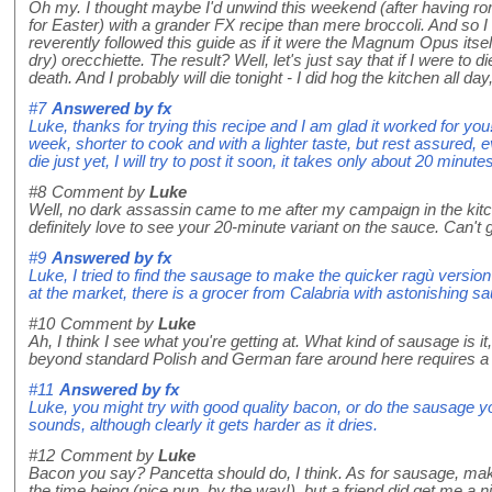
Oh my. I thought maybe I'd unwind this weekend (after having ro
for Easter) with a grander FX recipe than mere broccoli. And so I
reverently followed this guide as if it were the Magnum Opus itself
dry) orecchiette. The result? Well, let's just say that if I were to 
death. And I probably will die tonight - I did hog the kitchen all da
#7
Answered by
fx
Luke, thanks for trying this recipe and I am glad it worked for you!
week, shorter to cook and with a lighter taste, but rest assured, e
die just yet, I will try to post it soon, it takes only about 20 minute
#8
Comment by
Luke
Well, no dark assassin came to me after my campaign in the kitche
definitely love to see your 20-minute variant on the sauce. Can't 
#9
Answered by
fx
Luke, I tried to find the sausage to make the quicker ragù version 
at the market, there is a grocer from Calabria with astonishing s
#10
Comment by
Luke
Ah, I think I see what you're getting at. What kind of sausage is it
beyond standard Polish and German fare around here requires a b
#11
Answered by
fx
Luke, you might try with good quality bacon, or do the sausage your
sounds, although clearly it gets harder as it dries.
#12
Comment by
Luke
Bacon you say? Pancetta should do, I think. As for sausage, makin
the time being (nice pun, by the way!), but a friend did get me a 