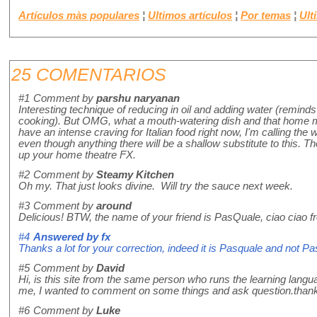
Artículos màs populares
¦
Ultimos artículos
¦
Por temas
¦
Ult
25 COMENTARIOS
#1
Comment by
parshu naryanan
Interesting technique of reducing in oil and adding water (remin
cooking). But OMG, what a mouth-watering dish and that home ma
have an intense craving for Italian food right now, I'm calling the 
even though anything there will be a shallow substitute to this. T
up your home theatre FX.
#2
Comment by
Steamy Kitchen
Oh my. That just looks divine. Will try the sauce next week.
#3
Comment by
around
Delicious! BTW, the name of your friend is PasQuale, ciao ciao 
#4
Answered by
fx
Thanks a lot for your correction, indeed it is Pasquale and not Pa
#5
Comment by
David
Hi, is this site from the same person who runs the learning lan
me, I wanted to comment on some things and ask question.than
#6
Comment by
Luke