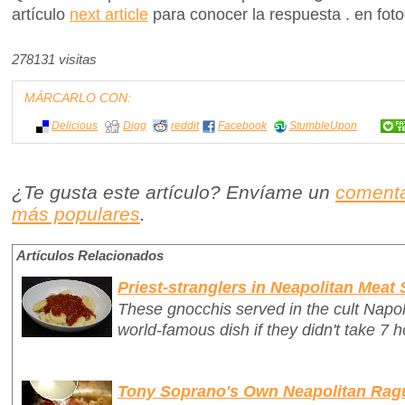
artículo
next article
para conocer la respuesta . en foto
278131 visitas
MÁRCARLO CON:
Delicious
Digg
reddit
Facebook
StumbleUpon
¿Te gusta este artículo? Envíame un
comenta
más populares
.
Artículos Relacionados
Priest-stranglers in Neapolitan Meat
These gnocchis served in the cult Napo
world-famous dish if they didn't take 7 h
Tony Soprano's Own Neapolitan Rag