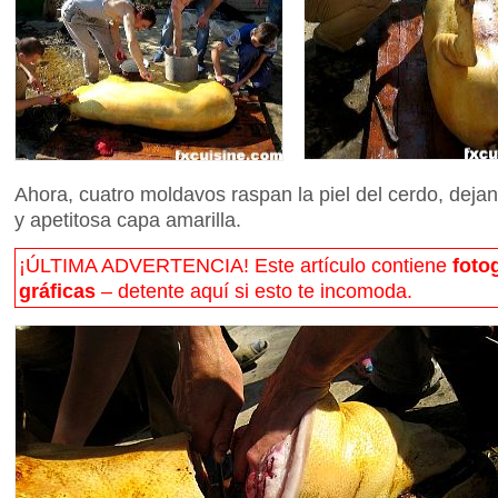
Ahora, cuatro moldavos raspan la piel del cerdo, dejan
y apetitosa capa amarilla.
¡ÚLTIMA ADVERTENCIA! Este artículo contiene
foto
gráficas
– detente aquí si esto te incomoda.