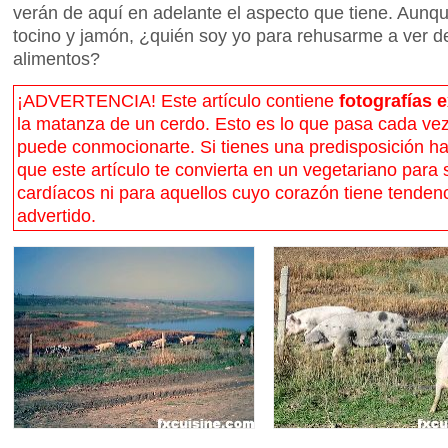
verán de aquí en adelante el aspecto que tiene. Aun
tocino y jamón, ¿quién soy yo para rehusarme a ver d
alimentos?
¡ADVERTENCIA! Este artículo contiene
fotografías 
la matanza de un cerdo. Esto es lo que pasa cada vez
puede conmocionarte. Si tienes una predisposición hac
que este artículo te convierta en un vegetariano para
cardíacos ni para aquellos cuyo corazón tiene tendenc
advertido.