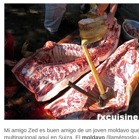
Mi amigo Zed es buen amigo de un joven moldavo que
multinacional aquí en Suiza. El
moldavo
(llamémoslo as