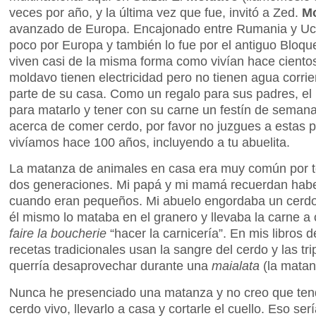
veces por año, y la última vez que fue, invitó a Zed.
Mo
avanzado de Europa. Encajonado entre Rumania y Ucr
poco por Europa y también lo fue por el antiguo Bloqu
viven casi de la misma forma como vivían hace ciento
moldavo tienen electricidad pero no tienen agua corrie
parte de su casa. Como un regalo para sus padres, e
para matarlo y tener con su carne un festín de seman
acerca de comer cerdo, por favor no juzgues a estas
vivíamos hace 100 años, incluyendo a tu abuelita.
La matanza de animales en casa era muy común por t
dos generaciones. Mi papá y mi mamá recuerdan haber
cuando eran pequeños. Mi abuelo engordaba un cerdo
él mismo lo mataba en el granero y llevaba la carne a 
faire la boucherie
“hacer la carnicería”. En mis libros 
recetas tradicionales usan la sangre del cerdo y las tr
querría desaprovechar durante una
maialata
(la matan
Nunca he presenciado una matanza y no creo que tend
cerdo vivo, llevarlo a casa y cortarle el cuello. Eso s