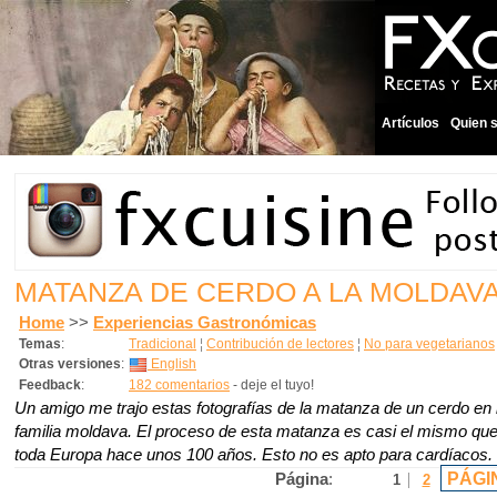
Artículos
Quien 
MATANZA DE CERDO A LA MOLDAV
Home
>>
Experiencias Gastronómicas
Temas
:
Tradicional
¦
Contribución de lectores
¦
No para vegetarianos
Otras versiones
:
English
Feedback
:
182 comentarios
- deje el tuyo!
Un amigo me trajo estas fotografías de la matanza de un cerdo en
familia moldava. El proceso de esta matanza es casi el mismo qu
toda Europa hace unos 100 años. Esto no es apto para cardíacos.
PÁGI
Página
:
1
2