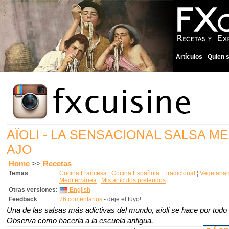
Artículos
Quien 
AÏOLI - LA SENSACIONAL SALSA M
AJO
Home
>>
Recetas
Temas
:
Cocina Francesa
¦
Cocina Española
¦
Tradicional
¦
Vegetaria
Mediterránea
¦
Mis artículos preferidos
Otras versiones
:
English
Feedback
:
76 comentarios
- deje el tuyo!
Una de las salsas más adictivas del mundo, aïoli se hace por todo
Observa como hacerla a la escuela antigua.