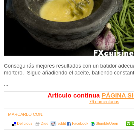
Conseguirás mejores resultados con un batidor adecu
mortero. Sigue añadiendo el aceite, batiendo constan
...
Artículo continua
PÁGINA S
76 comentarios
MÁRCARLO CON:
Delicious
Digg
reddit
Facebook
StumbleUpon