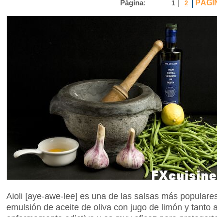
PÁGI
Página
:
1
2
Aioli [aye-awe-lee] es una de las salsas más populare
emulsión de aceite de oliva con jugo de limón y tanto 