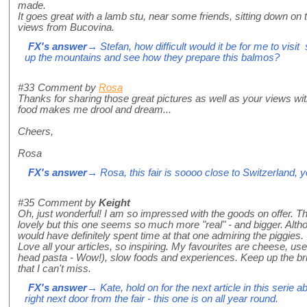
made.
It goes great with a lamb stu, near some friends, sitting down on
views from Bucovina.
FX's answer
→ Stefan, how difficult would it be for me to visit
up the mountains and see how they prepare this balmos?
#33
Comment by
Rosa
Thanks for sharing those great pictures as well as your views with
food makes me drool and dream...
Cheers,
Rosa
FX's answer
→ Rosa, this fair is soooo close to Switzerland, yo
#35
Comment by
Keight
Oh, just wonderful! I am so impressed with the goods on offer. T
lovely but this one seems so much more "real" - and bigger. Alth
would have definitely spent time at that one admiring the piggies.
Love all your articles, so inspiring. My favourites are cheese, us
head pasta - Wow!), slow foods and experiences. Keep up the brill
that I can't miss.
FX's answer
→ Kate, hold on for the next article in this serie
right next door from the fair - this one is on all year round.