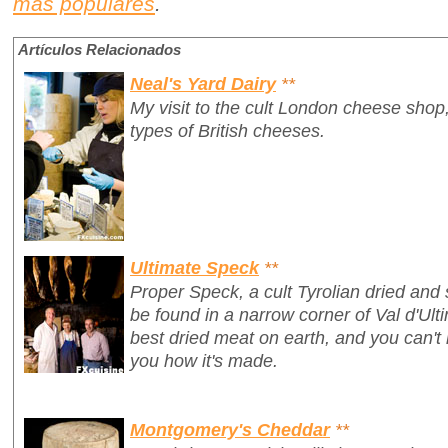
más populares
.
Artículos Relacionados
Neal's Yard Dairy
**
My visit to the cult London cheese shop,
types of British cheeses.
Ultimate Speck
**
Proper Speck, a cult Tyrolian dried an
be found in a narrow corner of Val d'Ulti
best dried meat on earth, and you can't 
you how it's made.
Montgomery's Cheddar
**