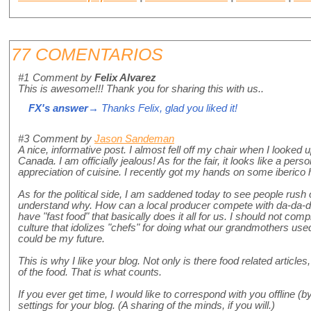
77 COMENTARIOS
#1
Comment by
Felix Alvarez
This is awesome!!! Thank you for sharing this with us..
FX's answer
→ Thanks Felix, glad you liked it!
#3
Comment by
Jason Sandeman
A nice, informative post. I almost fell off my chair when I looked 
Canada. I am officially jealous! As for the fair, it looks like a p
appreciation of cuisine. I recently got my hands on some iberico ha
As for the political side, I am saddened today to see people rush 
understand why. How can a local producer compete with da-da-da! I
have "fast food" that basically does it all for us. I should not com
culture that idolizes "chefs" for doing what our grandmothers use
could be my future.
This is why I like your blog. Not only is there food related articles
of the food. That is what counts.
If you ever get time, I would like to correspond with you offline (
settings for your blog. (A sharing of the minds, if you will.)