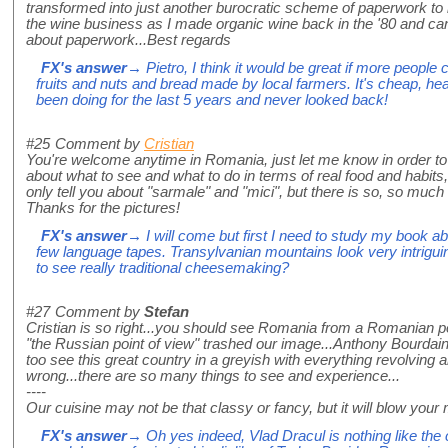
transformed into just another burocratic scheme of paperwork to i
the wine business as I made organic wine back in the '80 and can at
about paperwork...Best regards
FX's answer
→ Pietro, I think it would be great if more people
fruits and nuts and bread made by local farmers. It's cheap, heal
been doing for the last 5 years and never looked back!
#25
Comment by
Cristian
You're welcome anytime in Romania, just let me know in order to
about what to see and what to do in terms of real food and habi
only tell you about "sarmale" and "mici", but there is so, so much 
Thanks for the pictures!
FX's answer
→ I will come but first I need to study my book 
few language tapes. Transylvanian mountains look very intrigui
to see really traditional cheesemaking?
#27
Comment by
Stefan
Cristian is so right...you should see Romania from a Romanian po
"the Russian point of view" trashed our image...Anthony Bourdain
too see this great country in a greyish with everything revolving a
wrong...there are so many things to see and experience...
----
Our cuisine may not be that classy or fancy, but it will blow your m
FX's answer
→ Oh yes indeed, Vlad Dracul is nothing like the