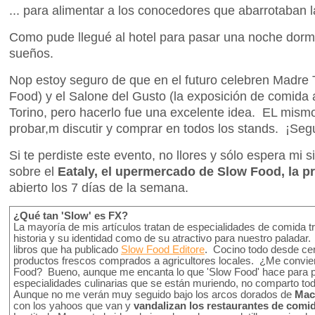
... para alimentar a los conocedores que abarrotaban l
Como pude llegué al hotel para pasar una noche dorm
sueños.
Nop estoy seguro de que en el futuro celebren Madre 
Food) y el Salone del Gusto (la exposición de comida
Torino, pero hacerlo fue una excelente idea. EL mism
probar,m discutir y comprar en todos los stands. ¡Seg
Si te perdiste este evento, no llores y sólo espera mi s
sobre el
Eataly, el upermercado de Slow Food, la 
abierto los 7 días de la semana.
¿Qué tan 'Slow' es FX?
La mayoría de mis artículos tratan de especialidades de comida tr
historia y su identidad como de su atractivo para nuestro paladar
libros que ha publicado
Slow Food Editore
. Cocino todo desde cer
productos frescos comprados a agricultores locales. ¿Me convie
Food? Bueno, aunque me encanta lo que 'Slow Food' hace para pr
especialidades culinarias que se están muriendo, no comparto t
Aunque no me verán muy seguido bajo los arcos dorados de
Mac
con los yahoos que van y
vandalizan los restaurantes de comi