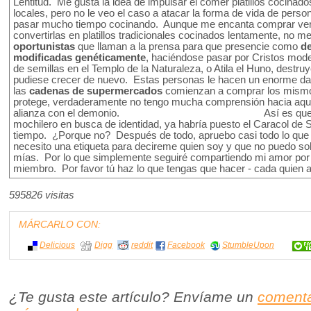
Lentitud. Me gusta la idea de impulsar el comer platillos cocinado
locales, pero no le veo el caso a atacar la forma de vida de perso
pasar mucho tiempo cocinando. Aunque me encanta comprar ver
convertirlas en platillos tradicionales cocinados lentamente, no m
oportunistas
que llaman a la prensa para que presencie como
d
modificadas genéticamente
, haciéndose pasar por Cristos mod
de semillas en el Templo de la Naturaleza, o Atila el Huno, destr
pudiese crecer de nuevo. Estas personas le hacen un enorme dañ
las
cadenas de supermercados
comienzan a comprar los mism
protege, verdaderamente no tengo mucha comprensión hacia aque
alianza con el demonio. Así es que si yo f
mochilero en busca de identidad, ya habría puesto el Caracol de
tiempo. ¿Porque no? Después de todo, apruebo casi todo lo que
necesito una etiqueta para decireme quien soy y que no puedo so
mías. Por lo que simplemente seguiré compartiendo mi amor por l
miembro. Por favor tú haz lo que tengas que hacer - cada quien a
595826 visitas
MÁRCARLO CON:
Delicious
Digg
reddit
Facebook
StumbleUpon
¿Te gusta este artículo? Envíame un
comenta