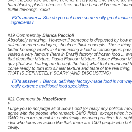
ham blocks, plastic cheese slices and the best oil I've ever found 
truffle flavoring'. Yuck!
FX's answer
→ Shu do you not have some really great Indian o
ingredients?
#19
Comment by
Bianca Peccioli
Absolutely amazing...However if someone is disgusted by how 
salami or even saudages, should re-think concepts. These things
better knowing what's in it than eating a load of carcinogenic pre
visited a very famous (here in Brazil) factory of frozen food ... e
that describe: Mixture: Pasta Flavour; Mixture: Sauce Flavour; Mi
guy (that was leading me through the tour) what that meant and 
come ready to turn into similar texture and taste of the real th
THAT IS DEFINETELY SCARY (AND DISGUSTING)
FX's answer
→ Bianca, definitely factory-made food is not way 
really extreme traditional food specialties.
#21
Comment by
HazelStone
F-
I urge you to not judge all of Slow Food (or really any political 
agree with the people who ransack GMO fields, except when it come
GMO is an irresponsible, ecologically unsound practice. It is right 
idiot who takes an action like that, there are 1000 people who h
civilly.