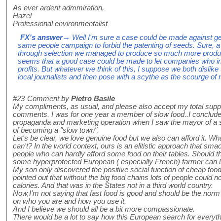
As ever ardent admmiration,
Hazel
Professional environmentalist
FX's answer
→ Well I'm sure a case could be made against gen
same people campaign to forbid the patenting of seeds. Sure, a n
through selection we managed to produce so much more product
seems that a good case could be made to let companies who inv
profits. But whatever we think of this, I suppose we both disli
local journalists and then pose with a scythe as the scourge of 
#23
Comment by
Pietro Basile
My compliments, as usual, and please also accept my total support 
comments. I was for one year a member of slow food..I concluded
propaganda and marketing operation when I saw the mayor of a s
of becoming a "slow town".
Let's be clear, we love genuine food but we also can afford it. W
can't? In the world context, ours is an elitistic approach that sma
people who can hardly afford some food on their tables. Should the
some hyperprotected European ( especially French) farmer can li
My son only discovered the positive social function of cheap foo
pointed out that without the big food chains lots of people could n
calories. And that was in the States not in a third world country.
Now,I'm not saying that fast food is good and should be the norm b
on who you are and how you use it.
And I believe we should all be a bit more compassionate.
There would be a lot to say how this European search for everythi