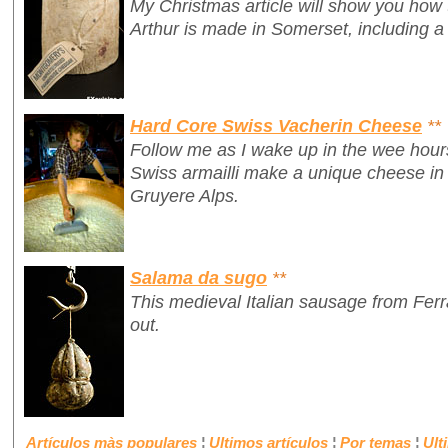
My Christmas article will show you how
Arthur is made in Somerset, including a
Hard Core Swiss Vacherin Cheese
**
Follow me as I wake up in the wee hour
Swiss armailli make a unique cheese in 
Gruyere Alps.
Salama da sugo
**
This medieval Italian sausage from Fe
out.
Artículos màs populares
¦
Ultimos artículos
¦
Por temas
¦
Ult