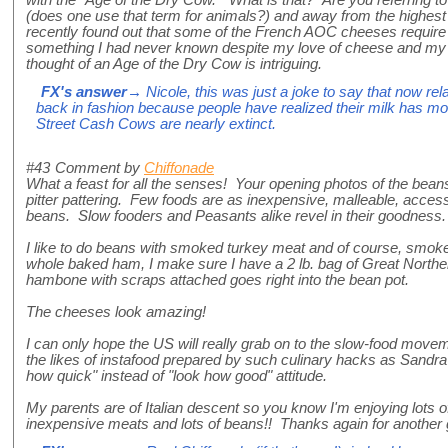
(does one use that term for animals?) and away from the highest
recently found out that some of the French AOC cheeses require 
something I had never known despite my love of cheese and my
thought of an Age of the Dry Cow is intriguing.
FX's answer
→ Nicole, this was just a joke to say that now rel
back in fashion because people have realized their milk has more
Street Cash Cows are nearly extinct.
#43
Comment by
Chiffonade
What a feast for all the senses! Your opening photos of the bea
pitter pattering. Few foods are as inexpensive, malleable, access
beans. Slow fooders and Peasants alike revel in their goodness
I like to do beans with smoked turkey meat and of course, smo
whole baked ham, I make sure I have a 2 lb. bag of Great Northe
hambone with scraps attached goes right into the bean pot.
The cheeses look amazing!
I can only hope the US will really grab on to the slow-food movem
the likes of instafood prepared by such culinary hacks as Sandra
how quick" instead of "look how good" attitude.
My parents are of Italian descent so you know I'm enjoying lots 
inexpensive meats and lots of beans!! Thanks again for another 