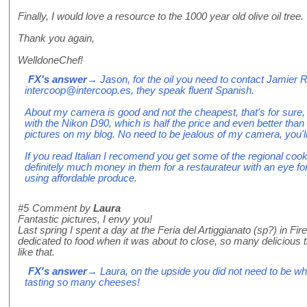
Finally, I would love a resource to the 1000 year old olive oil tree.
Thank you again,
WelldoneChef!
FX's answer
→ Jason, for the oil you need to contact Jamier
intercoop@intercoop.es, they speak fluent Spanish.
About my camera is good and not the cheapest, that's for sure, 
with the Nikon D90, which is half the price and even better than 
pictures on my blog. No need to be jealous of my camera, you'll lo
If you read Italian I recomend you get some of the regional co
definitely much money in them for a restaurateur with an eye fo
using affordable produce.
#5
Comment by
Laura
Fantastic pictures, I envy you!
Last spring I spent a day at the Feria del Artiggianato (sp?) in Fir
dedicated to food when it was about to close, so many delicious t
like that.
FX's answer
→ Laura, on the upside you did not need to be whee
tasting so many cheeses!