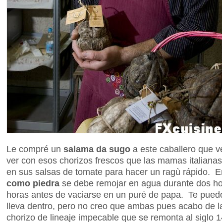
Le compré un
salama da sugo
a este caballero que 
ver con esos chorizos frescos que las mamas italian
en sus salsas de tomate para hacer un ragù rápido. 
como piedra
se debe remojar en agua durante dos hor
horas antes de vaciarse en un puré de papa. Te puedo
lleva dentro, pero no creo que ambas pues acabo de l
chorizo de lineaje impecable que se remonta al siglo 1