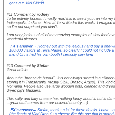
ganz gut. Viel Glück!
#11
Comment by
rodney
To be entirely honest, I mostly read this to see if you ran into my 
Indianapolis, Indiana. He's at Terra Madre this week. I imagine th
so I'm not surprised you didn't.
I am very jealous of all of the amazing examples of slow food avail
wonderful pictures.
FX's answer
→ Rodney out with the jealousy and buy a one-way
180,000 visitors at Terra Madre, so clearly I could not include a 
friend Chris had his own booth I certainly saw him!
#13
Comment by
Stefan
Great article!
About the "branza de burduf"...it is not always stored in a cilinder o
storing it in Transilvania, mostly Sibiu, Brasov, Arges). This kin
Romania. People also use large wooden pots, cleaned and dryed
dryed pig's bladders.
This salty and fatty cheese has nothing fancy about it, but is dam
...great stuff comes from our beloved country... :)
FX's answer
→ Stefan, thanks a lot for these details. I have 
(the fiends of Vlad Dracul!) a cheese like this one that is stor