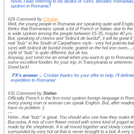
novel, I was referring to his dislike of Turks. Besides Romanian, 
spoken in Romania?
#29
Comment by
Cristian
Well, the young people in Romania are speaking quite well English, t
thinks that Romanians speak a lot of French or Italian, due to the la
is wide spoken among the people between 15-35, maybe 40 yrs. N
But, speaking of cheese and "brânză de burduf", it will be great if
real "bulz" in the South of Carpathians style - very hot polenta ball
size) with brânză de burduf inside, grated on the hot iron oven...
style of "bulz" is quite different, but ok too.
Anyway, just send me an email when you want to go to Romania, a
some excellent foodies for your trip, in Transylvania or wherever.
Good luck!
FX's answer
→ Cristian thanks for your offer to help, I'll defin
expedition to Romania!
#31
Comment by
Stefan
Officially French is the first most spoken foreign language in Roma
every young man or woman can speak English. But, after reading
have no problem :)
---
Hehe...that "bulz" is great. You should also see how they make thi
Bucovina. A mix of corn flower mixed with some kind of yogurt and
made by the shepherds. It is all mixed together and slowly cooked
surrounded by very hot oil that is never brought to a boil. A very s