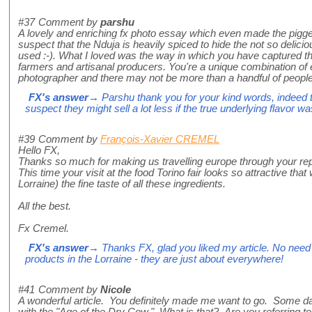
#37
Comment by
parshu
A lovely and enriching fx photo essay which even made the pigger
suspect that the Nduja is heavily spiced to hide the not so delici
used :-). What I loved was the way in which you have captured the
farmers and artisanal producers. You're a unique combination of 
photographer and there may not be more than a handful of people l
FX's answer
→ Parshu thank you for your kind words, indeed t
suspect they might sell a lot less if the true underlying flavor wa
#39
Comment by
François-Xavier CREMEL
Hello FX,
Thanks so much for making us travelling europe through your repor
This time your visit at the food Torino fair looks so attractive tha
Lorraine) the fine taste of all these ingredients.
All the best.
Fx Cremel.
FX's answer
→ Thanks FX, glad you liked my article. No need fo
products in the Lorraine - they are just about everywhere!
#41
Comment by
Nicole
A wonderful article. You definitely made me want to go. Some d
with the "Age of the Dry Cow." What is that? Are you referring 