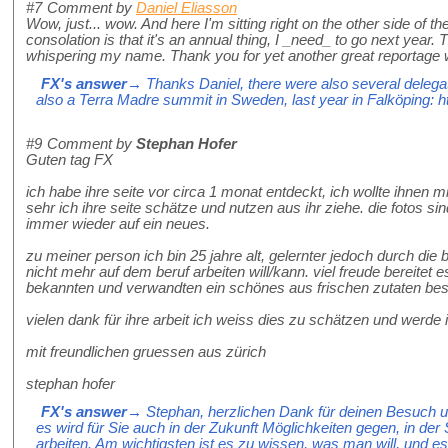
#7
Comment by
Daniel Eliasson
Wow, just... wow. And here I'm sitting right on the other side of the
consolation is that it's an annual thing, I _need_ to go next yea
whispering my name. Thank you for yet another great reportage w
FX's answer
→ Thanks Daniel, there were also several delega
also a Terra Madre summit in Sweden, last year in Falköping: 
#9
Comment by
Stephan Hofer
Guten tag FX
ich habe ihre seite vor circa 1 monat entdeckt, ich wollte ihnen 
sehr ich ihre seite schätze und nutzen aus ihr ziehe. die fotos s
immer wieder auf ein neues.
zu meiner person ich bin 25 jahre alt, gelernter jedoch durch die 
nicht mehr auf dem beruf arbeiten will/kann. viel freude bereitet 
bekannten und verwandten ein schönes aus frischen zutaten bes
vielen dank für ihre arbeit ich weiss dies zu schätzen und werde 
mit freundlichen gruessen aus zürich
stephan hofer
FX's answer
→ Stephan, herzlichen Dank für deinen Besuch un
es wird für Sie auch in der Zukunft Möglichkeiten gegen, in d
arbeiten. Am wichtigsten ist es zu wissen, was man will, und es