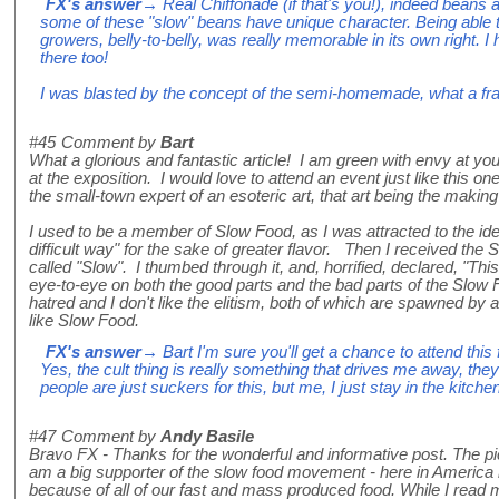
FX's answer
→ Real Chiffonade (if that's you!), indeed beans 
some of these "slow" beans have unique character. Being able to
growers, belly-to-belly, was really memorable in its own right. 
there too!
I was blasted by the concept of the semi-homemade, what a fra
#45
Comment by
Bart
What a glorious and fantastic article! I am green with envy at yo
at the exposition. I would love to attend an event just like this o
the small-town expert of an esoteric art, that art being the makin
I used to be a member of Slow Food, as I was attracted to the ide
difficult way" for the sake of greater flavor. Then I received t
called "Slow". I thumbed through it, and, horrified, declared, "This
eye-to-eye on both the good parts and the bad parts of the Slow 
hatred and I don't like the elitism, both of which are spawned b
like Slow Food.
FX's answer
→ Bart I'm sure you'll get a chance to attend this f
Yes, the cult thing is really something that drives me away, th
people are just suckers for this, but me, I just stay in the kitchen
#47
Comment by
Andy Basile
Bravo FX - Thanks for the wonderful and informative post. The pic
am a big supporter of the slow food movement - here in America
because of all of our fast and mass produced food. While I rea