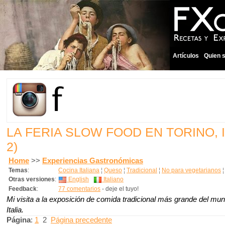
Artículos
Quien 
LA FERIA SLOW FOOD EN TORINO, 
2)
Home
>>
Experiencias Gastronómicas
Temas
:
Cocina Italiana
¦
Queso
¦
Tradicional
¦
No para vegetarianos
Otras versiones
:
English
Italiano
Feedback
:
77 comentarios
- deje el tuyo!
Mi visita a la exposición de comida tradicional más grande del mun
Italia.
Página
:
1
2
Página precedente