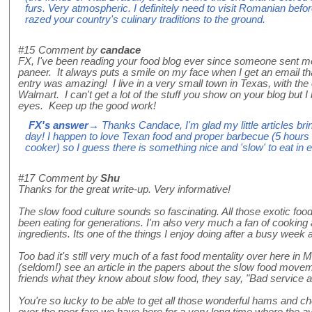
furs. Very atmospheric. I definitely need to visit Romanian befo
razed your country's culinary traditions to the ground.
#15
Comment by
candace
FX, I've been reading your food blog ever since someone sent me
paneer. It always puts a smile on my face when I get an email th
entry was amazing! I live in a very small town in Texas, with the
Walmart. I can't get a lot of the stuff you show on your blog but 
eyes. Keep up the good work!
FX's answer
→ Thanks Candace, I'm glad my little articles brin
day! I happen to love Texan food and proper barbecue (5 hours 
cooker) so I guess there is something nice and 'slow' to eat in e
#17
Comment by
Shu
Thanks for the great write-up. Very informative!
The slow food culture sounds so fascinating. All those exotic foods
been eating for generations. I'm also very much a fan of cooking 
ingredients. Its one of the things I enjoy doing after a busy week 
Too bad it's still very much of a fast food mentality over here in
(seldom!) see an article in the papers about the slow food mov
friends what they know about slow food, they say, "Bad service a
You're so lucky to be able to get all those wonderful hams and ch
over the poor fare we have here for a very long time where the