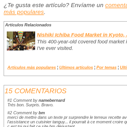
¿Te gusta este artículo? Envíame un
comenta
más populares
.
Artículos Relacionados
Nishiki Ichiba Food Market in Kyoto,
This 400-year-old covered food market i
I've ever visited.
Artículos màs populares
¦
Ultimos artículos
¦
Por temas
¦
Ult
15 COMENTARIOS
#1
Comment by
namebernard
Trés bon. Surpris. Bravo.
#2
Comment by
bm
merci de mettre dans un texte pr surprendre le terreux recette a
l'assistance un cuisinier tanguy... il pourrait à ce moment croire 
c est toi qui fait ce site bm dégustant