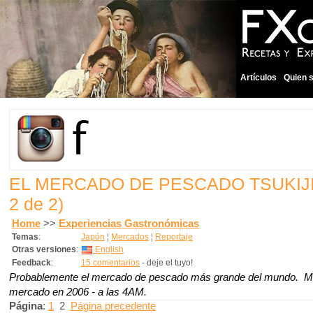
Artículos
Quien 
EL MERCADO DE PESCADO TSUKIJ
2 de 2)
Home
>>
Experiencias Gastronómicas
Temas
:
Japón
¦
Mercados
¦
Reportaje
Otras versiones
:
English
Feedback
:
15 comentarios
- deje el tuyo!
Probablemente el mercado de pescado más grande del mundo. Mi v
mercado en 2006 - a las 4AM.
Página
:
1
2
Página precedente