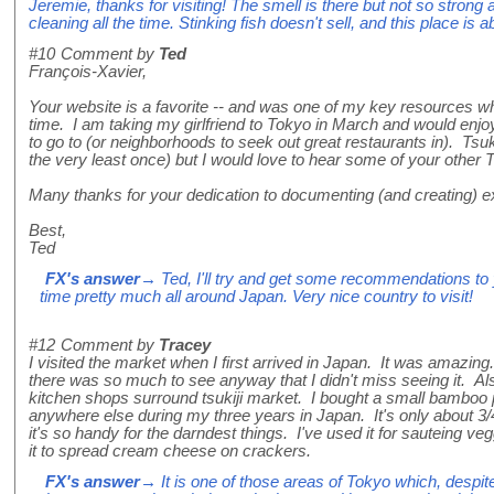
Jeremie, thanks for visiting! The smell is there but not so strong 
cleaning all the time. Stinking fish doesn't sell, and this place is ab
#10
Comment by
Ted
François-Xavier,
Your website is a favorite -- and was one of my key resources whe
time. I am taking my girlfriend to Tokyo in March and would enjo
to go to (or neighborhoods to seek out great restaurants in). Tsukiji
the very least once) but I would love to hear some of your othe
Many thanks for your dedication to documenting (and creating) ex
Best,
Ted
FX's answer
→ Ted, I'll try and get some recommendations to 
time pretty much all around Japan. Very nice country to visit!
#12
Comment by
Tracey
I visited the market when I first arrived in Japan. It was amazing. 
there was so much to see anyway that I didn't miss seeing it. Al
kitchen shops surround tsukiji market. I bought a small bamboo 
anywhere else during my three years in Japan. It's only about 3/
it's so handy for the darndest things. I've used it for sauteing v
it to spread cream cheese on crackers.
FX's answer
→ It is one of those areas of Tokyo which, despite