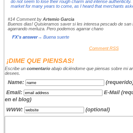
do not seem to lose their rough charm and intense authenticity. I
market for many years to come, as I heard that merchants asked
#14
Comment by
Artemio Garcia
Buenos dias! Quisieramos saver si les interesa pescado de san 
agarrando merluza. Pero podemos agarrar chano
FX's answer
→ Buena suerte
Comment RSS
¡DIME QUE PIENSAS!
Escribe un
comentario
abajo diciéndome que piensas sobre mi art
desees.
Name
:
(requerido
Email:
E-Mail (re
en el blog)
WWW:
(optional)