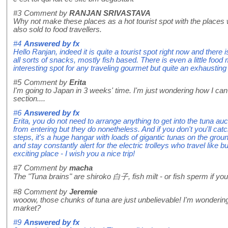
#3
Comment by
RANJAN SRIVASTAVA
Why not make these places as a hot tourist spot with the places
also sold to food travellers.
#4
Answered by
fx
Hello Ranjan, indeed it is quite a tourist spot right now and there 
all sorts of snacks, mostly fish based. There is even a little food
interesting spot for any traveling gourmet but quite an exhausting v
#5
Comment by
Erita
I'm going to Japan in 3 weeks' time. I'm just wondering how I can 
section....
#6
Answered by
fx
Erita, you do not need to arrange anything to get into the tuna auc
from entering but they do nonetheless. And if you don't you'll cat
steps, it's a huge hangar with loads of gigantic tunas on the gr
and stay constantly alert for the electric trolleys who travel like bu
exciting place - I wish you a nice trip!
#7
Comment by
macha
The "Tuna brains" are shiroko 白子, fish milt - or fish sperm if you
#8
Comment by
Jeremie
wooow, those chunks of tuna are just unbelievable! I'm wondering,
market?
#9
Answered by
fx