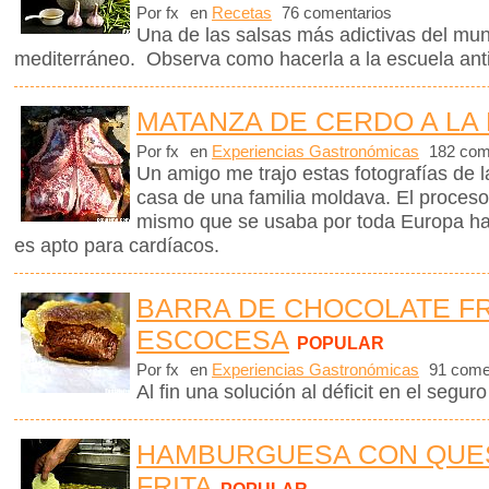
Por fx
en
Recetas
76 comentarios
Una de las salsas más adictivas del mund
mediterráneo. Observa como hacerla a la escuela ant
MATANZA DE CERDO A LA
Por fx
en
Experiencias Gastronómicas
182 com
Un amigo me trajo estas fotografías de 
casa de una familia moldava. El proceso
mismo que se usaba por toda Europa ha
es apto para cardíacos.
BARRA DE CHOCOLATE FR
ESCOCESA
POPULAR
Por fx
en
Experiencias Gastronómicas
91 come
Al fin una solución al déficit en el seguro
HAMBURGUESA CON QUESO
FRITA