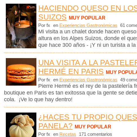
HACIENDO QUESO EN LO
SUIZOS
MUY POPULAR
Por fx
en
Experiencias Gastronómicas
61 come
Mi visita a un chalet donde hacen queso
altura en los Alpes Suizos, donde el que
que hace 300 años - ¡Y ni un turista a la 
UNA VISITA A LA PASTELE
HERMÉ EN PARIS
MUY POPUL
Por fx
en
Experiencias Gastronómicas
49 come
Pierre Hermé es el rey de la pastelería
boutique en Paris es tan exitossa que la gente se det
cola. ¡Ve lo que hay dentro!
¿HACES TU PROPIO QUE
PANELA?
MUY POPULAR
Por fx
en
Recetas
171 comentarios