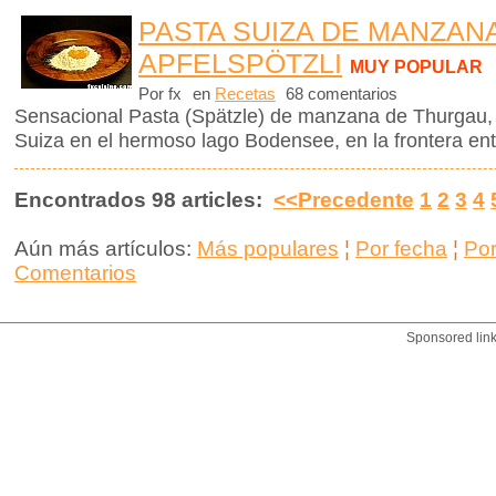
PASTA SUIZA DE MANZANA
APFELSPÖTZLI
MUY POPULAR
Por fx
en
Recetas
68 comentarios
Sensacional Pasta (Spätzle) de manzana de Thurgau,
Suiza en el hermoso lago Bodensee, en la frontera ent
Encontrados 98 articles:
<<Precedente
1
2
3
4
Aún más artículos:
Más populares
¦
Por fecha
¦
Po
Comentarios
Sponsored lin