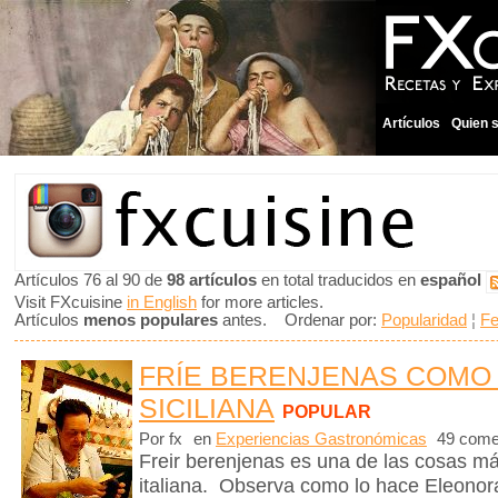
Artículos
Quien 
Artículos 76 al 90 de
98 artículos
en total traducidos en
español
Visit FXcuisine
in English
for more articles.
Artículos
menos populares
antes. Ordenar por:
Popularidad
¦
F
FRÍE BERENJENAS COMO
SICILIANA
POPULAR
Por fx
en
Experiencias Gastronómicas
49 come
Freir berenjenas es una de las cosas m
italiana. Observa como lo hace Eleonora