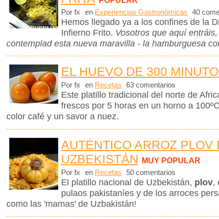
POPULAR
Por fx
en
Experiencias Gastronómicas
40 come
Hemos llegado ya a los confines de la D
Infierno Frito.
Vosotros que aquí entráis
contemplad esta nueva maravilla - la hamburguesa con
EL HUEVO DE 300 MINUT
Por fx
en
Recetas
63 comentarios
Este platillo tradicional del norte de Afr
frescos por 5 horas en un horno a 100º
color café y un savor a nuez.
AUTÉNTICO ARROZ PLOV 
UZBEKISTÁN
MUY POPULAR
Por fx
en
Recetas
50 comentarios
El platillo nacional de Uzbekistán,
plov
,
pulaos pakistaníes y de los arroces pe
como las 'mamas' de Uzbakistán!