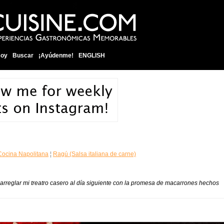
soy
Buscar
¡Ayúdenme!
ENGLISH
Cocina Napolitana
¦
Ragú (Salsa italiana de carne)
arreglar mi treatro casero
al día siguiente
con la promesa de macarrones hechos