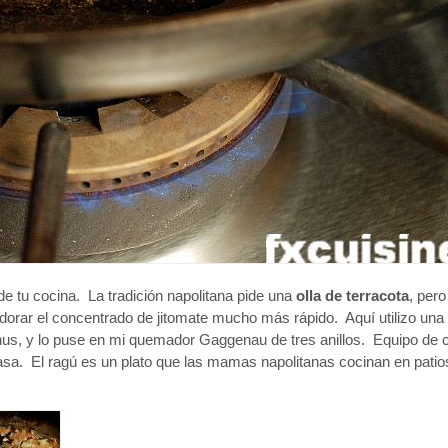
de tu cocina. La tradición napolitana pide una
olla de terracota
, pero
dorar el concentrado de jitomate mucho más rápido. Aquí utilizo una 
us, y lo puse en mi quemador Gaggenau de tres anillos. Equipo de c
sa. El ragú es un plato que las mamas napolitanas cocinan en patios