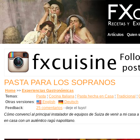
Artículos
Quien 
PASTA PARA LOS SOPRANOS
Home
>>
Experiencias Gastronómicas
Temas
:
Pasta
¦
Cocina Italiana
¦
Pasta hecha en Casa
¦
Tradicional
¦
Otras versiones
:
English
Deutsch
Feedback
:
25 comentarios
- deje el tuyo!
Cómo convencí al principal instalador de equipos de Suiza de venir a mi casa a 
en casa con un auténtico ragú napolitano.