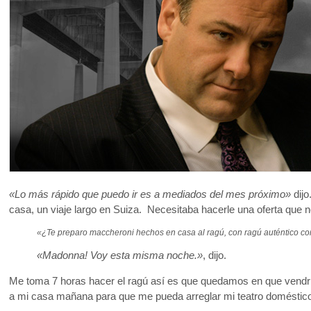
«Lo más rápido que puedo ir es a mediados del mes próximo»
dijo
casa, un viaje largo en Suiza. Necesitaba hacerle una oferta que n
«¿Te preparo maccheroni hechos en casa al ragú, con ragú auténtico 
«Madonna! Voy esta misma noche.»
, dijo.
Me toma 7 horas hacer el ragú así es que quedamos en que vendrí
a mi casa mañana para que me pueda arreglar mi teatro doméstic