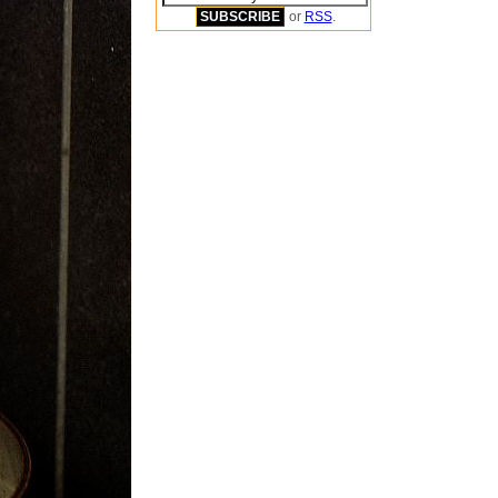
or
RSS
.