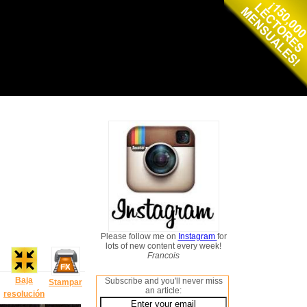
Please follow me on
Instagram
for
lots of new content every week!
Francois
Baja
Subscribe and you'll never miss
Stampar
an article:
resolución