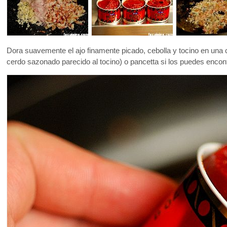
Dora suavemente el ajo finamente picado, cebolla y tocino en una
cerdo sazonado parecido al tocino) o pancetta si los puedes encont