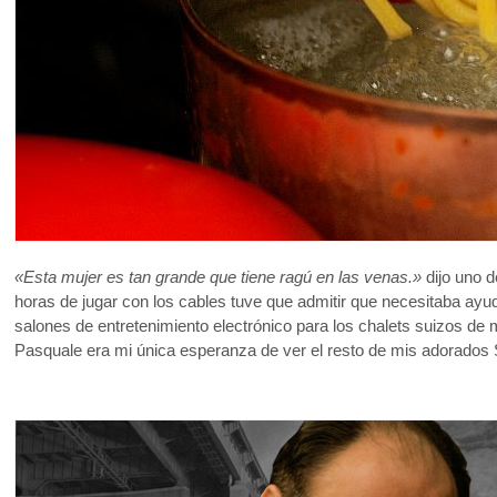
«Esta mujer es tan grande que tiene ragú en las venas.»
dijo uno 
horas de jugar con los cables tuve que admitir que necesitaba a
salones de entretenimiento electrónico para los chalets suizos d
Pasquale era mi única esperanza de ver el resto de mis adorados