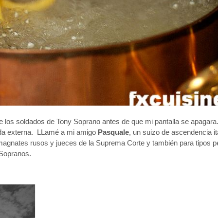
de los soldados de Tony Soprano antes de que mi pantalla se apagar
yuda externa. LLamé a mi amigo
Pasquale
, un suizo de ascendencia i
e magnates rusos y jueces de la Suprema Corte y también para tipos
 Sopranos.