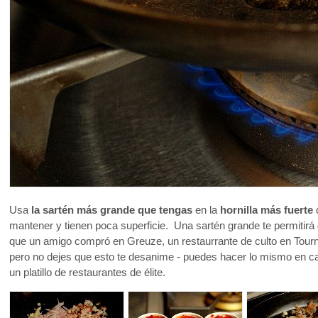
Usa
la sartén más grande que tengas
en la
hornilla más fuerte
mantener y tienen poca superficie. Una sartén grande te permitirá 
que un amigo compró en Greuze, un restaurrante de culto en Tourn
pero no dejes que esto te desanime - puedes hacer lo mismo en ca
un platillo de restaurantes de élite.