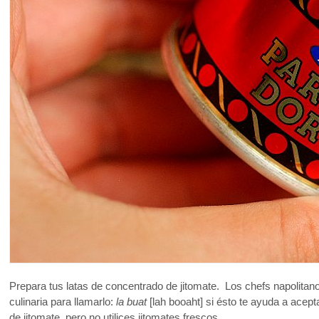
Prepara tus latas de concentrado de jitomate. Los chefs napolitano
culinaria para llamarlo:
la buat
[lah booaht] si ésto te ayuda a ace
de jitomate, pero no utilices jitomates frescos.