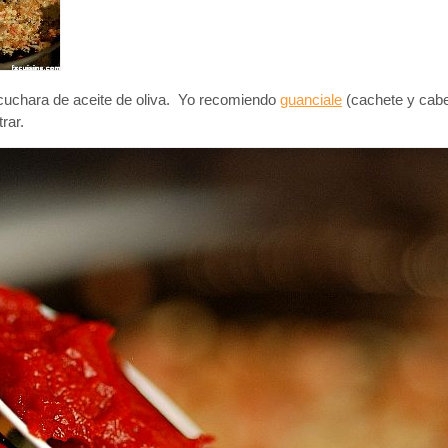
 cuchara de aceite de oliva. Yo recomiendo
guanciale
(cachete y cab
rar.