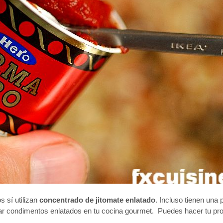
s sí utilizan
concentrado de jitomate enlatado
. Incluso tienen una 
ptar condimentos enlatados en tu cocina gourmet. Puedes hacer tu pr