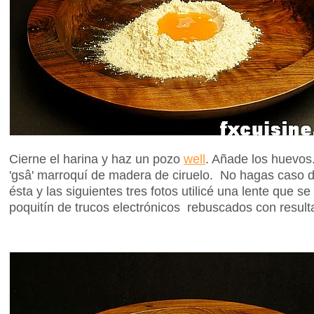
Cierne el harina y haz un pozo
well
. Añade los huevos.
'gsâ' marroquí de madera de ciruelo. No hagas caso d
ésta y las siguientes tres fotos utilicé una lente que s
poquitín de trucos electrónicos rebuscados con resul