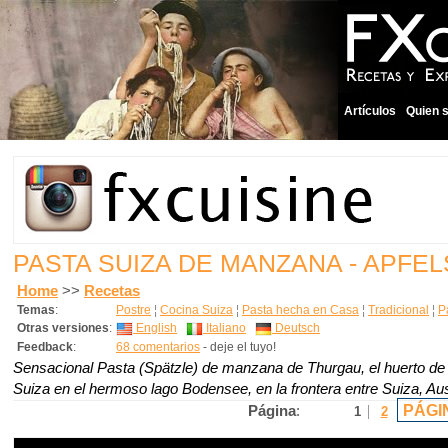
Artículos
Quien 
PASTA SUIZA DE MANZANA - APFEL
Home
>>
Recetas
Temas
:
Postre
¦
Cocina Suiza
¦
Pasta hecha en Casa
¦
Tradicional
¦
P
Otras versiones
:
English
Italiano
Deutsch
Feedback
:
68 comentarios
- deje el tuyo!
Sensacional Pasta (Spätzle) de manzana de Thurgau, el huerto d
Suiza en el hermoso lago Bodensee, en la frontera entre Suiza, Aus
PÁGI
Página
:
1
2