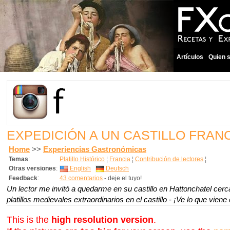
Artículos
Quien 
EXPEDICIÓN A UN CASTILLO FRAN
Home
>>
Experiencias Gastronómicas
Temas
:
Platillo Histórico
¦
Francia
¦
Contribución de lectores
¦
Otras versiones
:
English
Deutsch
Feedback
:
43 comentarios
- deje el tuyo!
Un lector me invitó a quedarme en su castillo en Hattonchatel cer
platillos medievales extraordinarios en el castillo - ¡Ve lo que viene
This is the
high resolution version
.