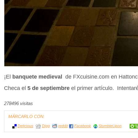
¡El
banquete medieval
de FXcuisine.com en Hattonchâ
Checa el
5 de septiembre
el primer artículo. Intenta
278496 visitas
MÁRCARLO CON:
Delicious
Digg
reddit
Facebook
StumbleUpon