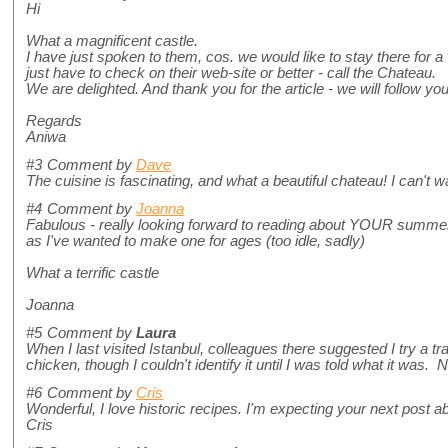
Hi
What a magnificent castle.
I have just spoken to them, cos. we would like to stay there for 
just have to check on their web-site or better - call the Chateau.
We are delighted. And thank you for the article - we will follow yo
Regards
Aniwa
#3
Comment by
Dave
The cuisine is fascinating, and what a beautiful chateau! I can't wai
#4
Comment by
Joanna
Fabulous - really looking forward to reading about YOUR summer
as I've wanted to make one for ages (too idle, sadly)
What a terrific castle
Joanna
#5
Comment by
Laura
When I last visited Istanbul, colleagues there suggested I try a t
chicken, though I couldn't identify it until I was told what it was
#6
Comment by
Cris
Wonderful, I love historic recipes. I'm expecting your next post abo
Cris