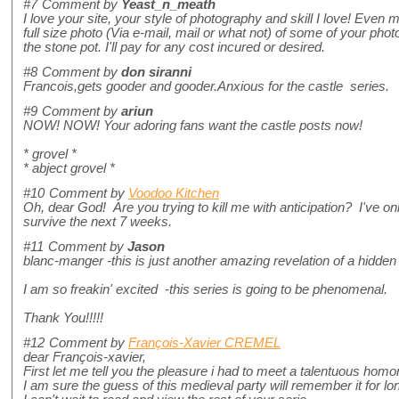
#7
Comment by
Yeast_n_meath
I love your site, your style of photography and skill I love! Even 
full size photo (Via e-mail, mail or what not) of some of your phot
the stone pot. I'll pay for any cost incured or desired.
#8
Comment by
don siranni
Francois,gets gooder and gooder.Anxious for the castle series.
#9
Comment by
ariun
NOW! NOW! Your adoring fans want the castle posts now!
* grovel *
* abject grovel *
#10
Comment by
Voodoo Kitchen
Oh, dear God! Are you trying to kill me with anticipation? I've on
survive the next 7 weeks.
#11
Comment by
Jason
blanc-manger -this is just another amazing revelation of a hidden 
I am so freakin' excited -this series is going to be phenomenal.
Thank You!!!!!
#12
Comment by
François-Xavier CREMEL
dear François-xavier,
First let me tell you the pleasure i had to meet a talentuous homo
I am sure the guess of this medieval party will remember it for lo