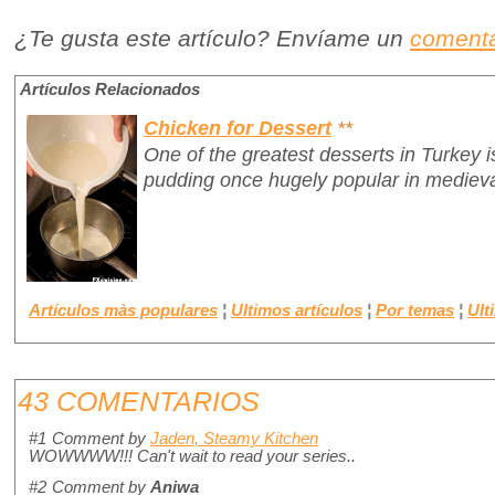
¿Te gusta este artículo? Envíame un
comenta
Artículos Relacionados
Chicken for Dessert
**
One of the greatest desserts in Turkey 
pudding once hugely popular in medieva
Artículos màs populares
¦
Ultimos artículos
¦
Por temas
¦
Ult
43 COMENTARIOS
#1
Comment by
Jaden, Steamy Kitchen
WOWWWW!!! Can't wait to read your series..
#2
Comment by
Aniwa