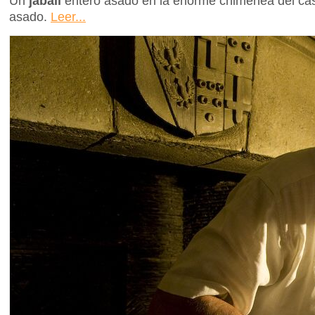
Un
jabalí
entero asado en la enorme chimenea del castil
asado.
Leer...