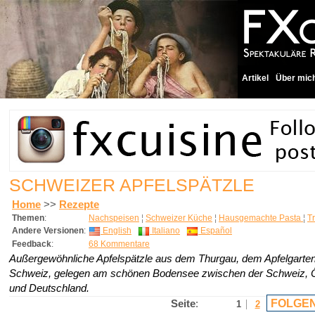
Artikel
Über mic
SCHWEIZER APFELSPÄTZLE
Home
>>
Rezepte
Themen
:
Nachspeisen
¦
Schweizer Küche
¦
Hausgemachte Pasta
¦
Tr
Andere Versionen
:
English
Italiano
Español
Feedback
:
68 Kommentare
Außergewöhnliche Apfelspätzle aus dem Thurgau, dem Apfelgarten
Schweiz, gelegen am schönen Bodensee zwischen der Schweiz, Ö
und Deutschland.
FOLGEN
Seite
:
1
2