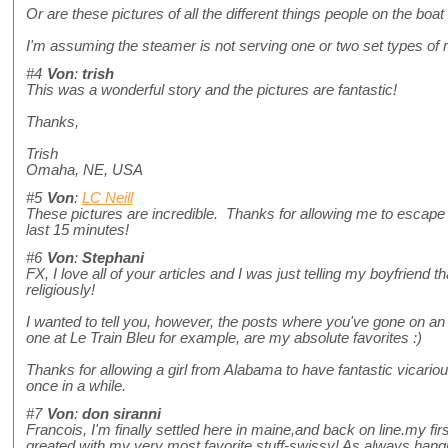
Or are these pictures of all the different things people on the boa
I'm assuming the steamer is not serving one or two set types of m
#4
Von
:
trish
This was a wonderful story and the pictures are fantastic!
Thanks,
Trish
Omaha, NE, USA
#5
Von
:
LC Neill
These pictures are incredible. Thanks for allowing me to escape
last 15 minutes!
#6
Von
:
Stephani
FX, I love all of your articles and I was just telling my boyfriend 
religiously!
I wanted to tell you, however, the posts where you've gone on an 
one at Le Train Bleu for example, are my absolute favorites :)
Thanks for allowing a girl from Alabama to have fantastic vicari
once in a while.
#7
Von
:
don siranni
Francois, I'm finally settled here in maine,and back on line.my fi
greated with my very most favorite stuff-swissy! As always hangi