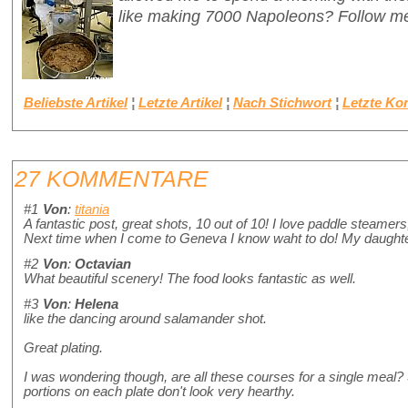
like making 7000 Napoleons? Follow me
Beliebste Artikel
¦
Letzte Artikel
¦
Nach Stichwort
¦
Letzte K
27 KOMMENTARE
#1
Von
:
titania
A fantastic post, great shots, 10 out of 10! I love paddle steamer
Next time when I come to Geneva I know waht to do! My daughter 
#2
Von
:
Octavian
What beautiful scenery! The food looks fantastic as well.
#3
Von
:
Helena
like the dancing around salamander shot.
Great plating.
I was wondering though, are all these courses for a single meal
portions on each plate don't look very hearthy.