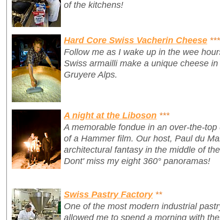
of the kitchens!
Hard Core Swiss Vacherin Cheese
***
Follow me as I wake up in the wee hour
Swiss armailli make a unique cheese in 
Gruyere Alps.
A night at the Liboson
***
A memorable fondue in an over-the-top 
of a Hammer film. Our host, Paul du Ma
architectural fantasy in the middle of th
Dont' miss my eight 360° panoramas!
Swiss Pastry Factory
**
One of the most modern industrial pastr
allowed me to spend a morning with th