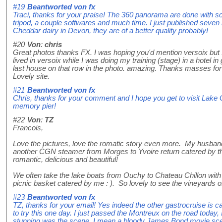
#19
Beantworted von
fx
Traci, thanks for your praise! The 360 panorama are done with 
tripod, a couple softwares and much time. I just published seven 
Cheddar dairy in Devon, they are of a better quality probably!
#20
Von
:
chris
Great photos thanks FX. I was hoping you'd mention versoix but I g
lived in versoix while I was doing my training (stage) in a hotel 
last house on that row in the photo. amazing. Thanks masses for 
Lovely site.
#21
Beantworted von
fx
Chris, thanks for your comment and I hope you get to visit Lake
memory pier!
#22
Von
:
TZ
Francois,
Love the pictures, love the romatic story even more. My husband
another CGN steamer from Morges to Yvoire return catered by th
romantic, delicious and beautiful!
We often take the lake boats from Ouchy to Chateau Chillon with v
picnic basket catered by me : ). So lovely to see the vineyards o
#23
Beantworted von
fx
TZ, thanks for your email! Yes indeed the other gastrocruise is 
to try this one day. I just passed the Montreux on the road today, 
stunning was the scene. I mean a bloody James Bond movie scen