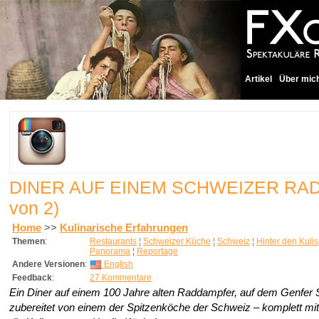
Artikel
Über mic
DINER AUF EINEM SCHWEIZER R
von 2)
Home
>>
Kulinarische Erfahrungen
Themen
:
Restaurants
¦
Schweizer Küche
¦
Schweiz
¦
Hinter den Kuli
Panorama
¦
Reportage
Andere Versionen
:
English
Feedback
:
27 Kommentare
Ein Diner auf einem 100 Jahre alten Raddampfer, auf dem Genfer 
zubereitet von einem der Spitzenköche der Schweiz – komplett mit 