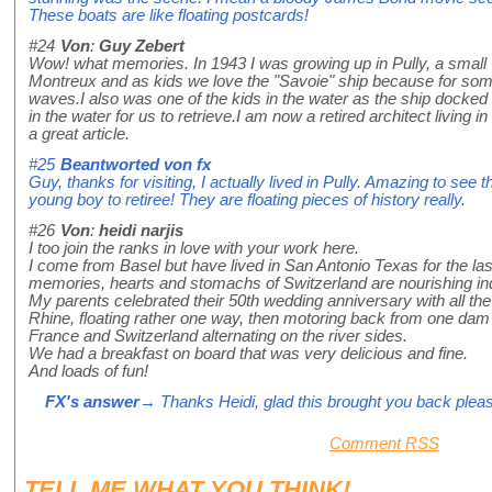
These boats are like floating postcards!
#24
Von
:
Guy Zebert
Wow! what memories. In 1943 I was growing up in Pully, a small
Montreux and as kids we love the "Savoie" ship because for som
waves.I also was one of the kids in the water as the ship docked 
in the water for us to retrieve.I am now a retired architect living 
a great article.
#25
Beantworted von
fx
Guy, thanks for visiting, I actually lived in Pully. Amazing to see
young boy to retiree! They are floating pieces of history really.
#26
Von
:
heidi narjis
I too join the ranks in love with your work here.
I come from Basel but have lived in San Antonio Texas for the las
memories, hearts and stomachs of Switzerland are nourishing in
My parents celebrated their 50th wedding anniversary with all the 
Rhine, floating rather one way, then motoring back from one dam 
France and Switzerland alternating on the river sides.
We had a breakfast on board that was very delicious and fine.
And loads of fun!
FX's answer
→ Thanks Heidi, glad this brought you back ple
Comment RSS
TELL ME WHAT
YOU
THINK!