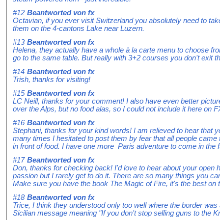
#12
Beantworted von
fx
Octavian, if you ever visit Switzerland you absolutely need to ta
them on the 4-cantons Lake near Luzern.
#13
Beantworted von
fx
Helena, they actually have a whole à la carte menu to choose from
go to the same table. But really with 3+2 courses you don't exit the 
#14
Beantworted von
fx
Trish, thanks for visiting!
#15
Beantworted von
fx
LC Neill, thanks for your comment! I also have even better picture
over the Alps, but no food alas, so I could not include it here on
#16
Beantworted von
fx
Stephani, thanks for your kind words! I am relieved to hear that yo
many times I hesitated to post them by fear that all people came
in front of food. I have one more Paris adventure to come in the f
#17
Beantworted von
fx
Don, thanks for checking back! I'd love to hear about your open h
passion but I rarely get to do it. There are so many things you c
Make sure you have the book The Magic of Fire, it's the best on t
#18
Beantworted von
fx
Trice, I think they understood only too well where the border wa
Sicilian message meaning "If you don't stop selling guns to the Kra