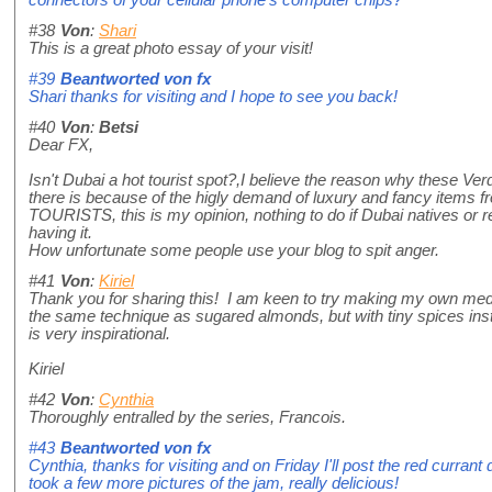
#38
Von
:
Shari
This is a great photo essay of your visit!
#39
Beantworted von
fx
Shari thanks for visiting and I hope to see you back!
#40
Von
:
Betsi
Dear FX,
Isn't Dubai a hot tourist spot?,I believe the reason why these V
there is because of the higly demand of luxury and fancy items f
TOURISTS, this is my opinion, nothing to do if Dubai natives or re
having it.
How unfortunate some people use your blog to spit anger.
#41
Von
:
Kiriel
Thank you for sharing this! I am keen to try making my own medi
the same technique as sugared almonds, but with tiny spices ins
is very inspirational.
Kiriel
#42
Von
:
Cynthia
Thoroughly entralled by the series, Francois.
#43
Beantworted von
fx
Cynthia, thanks for visiting and on Friday I'll post the red currant d
took a few more pictures of the jam, really delicious!