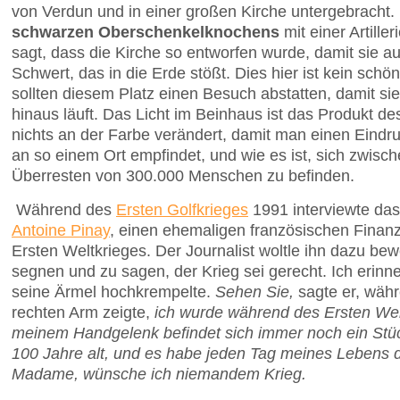
von Verdun und in einer großen Kirche untergebracht. 
schwarzen Oberschenkelknochens
mit einer Artill
sagt, dass die Kirche so entworfen wurde, damit sie au
Schwert, das in die Erde stößt. Dies hier ist kein schön
sollten diesem Platz einen Besuch abstatten, damit si
hinaus läuft. Das Licht im Beinhaus ist das Produkt de
nichts an der Farbe verändert, damit man einen Ein
an so einem Ort empfindet, und wie es ist, sich zwisch
Überresten von 300.000 Menschen zu befinden.
Während des
Ersten Golfkrieges
1991 interviewte da
Antoine Pinay
, einen ehemaligen französischen Finan
Ersten Weltkrieges. Der Journalist woltle ihn dazu be
segnen und zu sagen, der Krieg sei gerecht. Ich erinn
seine Ärmel hochkrempelte.
Sehen Sie,
sagte er, wäh
rechten Arm zeigte,
ich wurde während des Ersten Wel
meinem Handgelenk befindet sich immer noch ein Stüc
100 Jahre alt, und es habe jeden Tag meines Lebens d
Madame, wünsche ich niemandem Krieg.