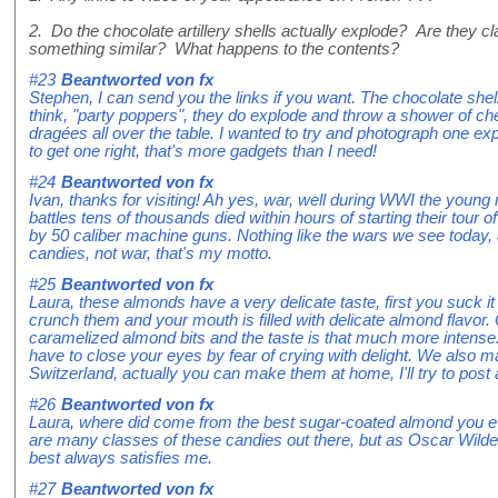
2. Do the chocolate artillery shells actually explode? Are they cl
something similar? What happens to the contents?
#23
Beantworted von
fx
Stephen, I can send you the links if you want. The chocolate shel
think, "party poppers", they do explode and throw a shower of 
dragées all over the table. I wanted to try and photograph one exp
to get one right, that's more gadgets than I need!
#24
Beantworted von
fx
Ivan, thanks for visiting! Ah yes, war, well during WWI the young
battles tens of thousands died within hours of starting their tour
by 50 caliber machine guns. Nothing like the wars we see today, 
candies, not war, that's my motto.
#25
Beantworted von
fx
Laura, these almonds have a very delicate taste, first you suck i
crunch them and your mouth is filled with delicate almond flavor.
caramelized almond bits and the taste is that much more intense
have to close your eyes by fear of crying with delight. We also 
Switzerland, actually you can make them at home, I'll try to post
#26
Beantworted von
fx
Laura, where did come from the best sugar-coated almond you eve
are many classes of these candies out there, but as Oscar Wilde,
best always satisfies me.
#27
Beantworted von
fx