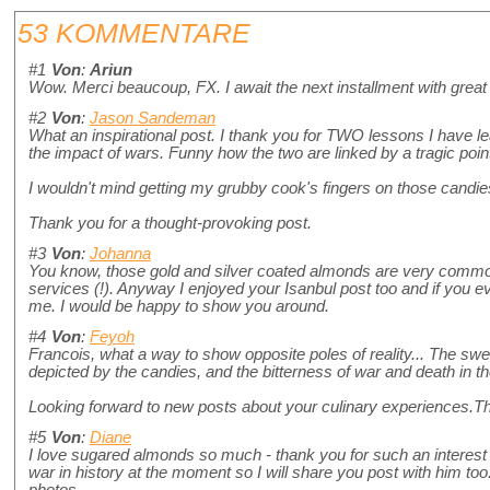
53 KOMMENTARE
#1
Von
:
Ariun
Wow. Merci beaucoup, FX. I await the next installment with great
#2
Von
:
Jason Sandeman
What an inspirational post. I thank you for TWO lessons I have l
the impact of wars. Funny how the two are linked by a tragic point 
I wouldn't mind getting my grubby cook's fingers on those candies 
Thank you for a thought-provoking post.
#3
Von
:
Johanna
You know, those gold and silver coated almonds are very commo
services (!). Anyway I enjoyed your Isanbul post too and if you e
me. I would be happy to show you around.
#4
Von
:
Feyoh
Francois, what a way to show opposite poles of reality... The swe
depicted by the candies, and the bitterness of war and death in t
Looking forward to new posts about your culinary experiences.T
#5
Von
:
Diane
I love sugared almonds so much - thank you for such an interest 
war in history at the moment so I will share you post with him too
photos.