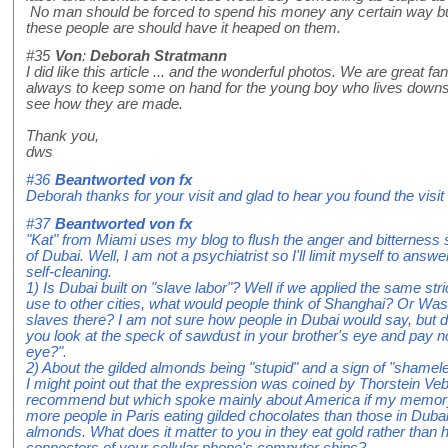
No man should be forced to spend his money any certain way but h
these people are should have it heaped on them.
#35
Von
:
Deborah Stratmann
I did like this article ... and the wonderful photos. We are great f
always to keep some on hand for the young boy who lives downstair
see how they are made.
Thank you,
dws
#36
Beantworted von
fx
Deborah thanks for your visit and glad to hear you found the visi
#37
Beantworted von
fx
"Kat" from Miami uses my blog to flush the anger and bitterness sh
of Dubai. Well, I am not a psychiatrist so I'll limit myself to ans
self-cleaning.
1) Is Dubai built on "slave labor"? Well if we applied the same str
use to other cities, what would people think of Shanghai? Or Wash
slaves there? I am not sure how people in Dubai would say, but
you look at the speck of sawdust in your brother's eye and pay no
eye?".
2) About the gilded almonds being "stupid" and a sign of "shame
I might point out that the expression was coined by Thorstein Ve
recommend but which spoke mainly about America if my memory 
more people in Paris eating gilded chocolates than those in Duba
almonds. What does it matter to you in they eat gold rather than ha
connectors of your cellular phone's computer chips?