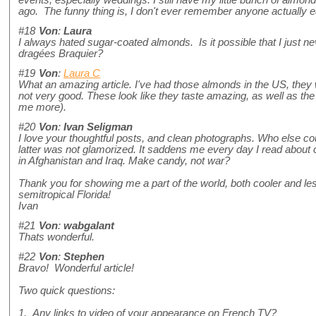
ago. The funny thing is, I don't ever remember anyone actually ea
#18
Von
:
Laura
I always hated sugar-coated almonds. Is it possible that I just n
dragées Braquier?
#19
Von
:
Laura C
What an amazing article. I've had those almonds in the US, they
not very good. These look like they taste amazing, as well as th
me more).
#20
Von
:
Ivan Seligman
I love your thoughtful posts, and clean photographs. Who else co
latter was not glamorized. It saddens me every day I read abo
in Afghanistan and Iraq. Make candy, not war?
Thank you for showing me a part of the world, both cooler and le
semitropical Florida!
Ivan
#21
Von
:
wabgalant
Thats wonderful.
#22
Von
:
Stephen
Bravo! Wonderful article!
Two quick questions:
1. Any links to video of your appearance on French TV?