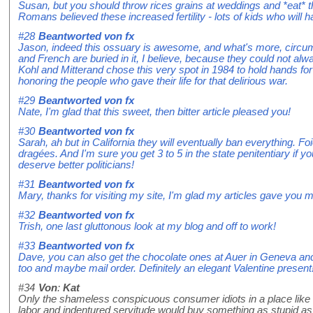
Susan, but you should throw rices grains at weddings and *eat*
Romans believed these increased fertility - lots of kids who will
#28
Beantworted von
fx
Jason, indeed this ossuary is awesome, and what's more, cir
and French are buried in it, I believe, because they could not alw
Kohl and Mitterand chose this very spot in 1984 to hold hands f
honoring the people who gave their life for that delirious war.
#29
Beantworted von
fx
Nate, I'm glad that this sweet, then bitter article pleased you!
#30
Beantworted von
fx
Sarah, ah but in California they will eventually ban everything. Foi
dragées. And I'm sure you get 3 to 5 in the state penitentiary if y
deserve better politicians!
#31
Beantworted von
fx
Mary, thanks for visiting my site, I'm glad my articles gave you m
#32
Beantworted von
fx
Trish, one last gluttonous look at my blog and off to work!
#33
Beantworted von
fx
Dave, you can also get the chocolate ones at Auer in Geneva and 
too and maybe mail order. Definitely an elegant Valentine present
#34
Von
:
Kat
Only the shameless conspicuous consumer idiots in a place like Dub
labor and indentured servitude would buy something as stupid as