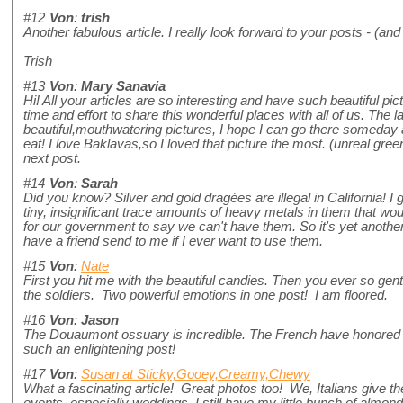
#12
Von
:
trish
Another fabulous article. I really look forward to your posts - (and
Trish
#13
Von
:
Mary Sanavia
Hi! All your articles are so interesting and have such beautiful pic
time and effort to share this wonderful places with all of us. The
beautiful,mouthwatering pictures, I hope I can go there someday 
eat! I love Baklavas,so I loved that picture the most. (unreal green 
next post.
#14
Von
:
Sarah
Did you know? Silver and gold dragées are illegal in California! 
tiny, insignificant trace amounts of heavy metals in them that wou
for our government to say we can't have them. So it's yet another
have a friend send to me if I ever want to use them.
#15
Von
:
Nate
First you hit me with the beautiful candies. Then you ever so gent
the soldiers. Two powerful emotions in one post! I am floored.
#16
Von
:
Jason
The Douaumont ossuary is incredible. The French have honored t
such an enlightening post!
#17
Von
:
Susan at Sticky,Gooey,Creamy,Chewy
What a fascinating article! Great photos too! We, Italians give t
events, especially weddings. I still have my little bunch of alm