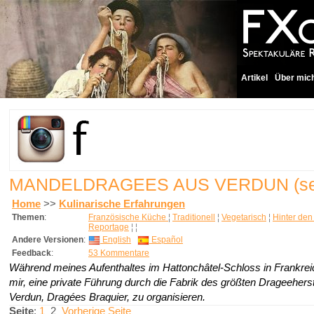
Artikel
Über mic
MANDELDRAGEES AUS VERDUN
(s
Home
>>
Kulinarische Erfahrungen
Themen
:
Französische Küche
¦
Traditionell
¦
Vegetarisch
¦
Hinter den
Reportage
¦
¦
Andere Versionen
:
English
Español
Feedback
:
53 Kommentare
Während meines Aufenthaltes im Hattonchâtel-Schloss in Frankrei
mir, eine private Führung durch die Fabrik des größten Drageeherst
Verdun, Dragées Braquier, zu organisieren.
Seite
:
1
2
Vorherige Seite