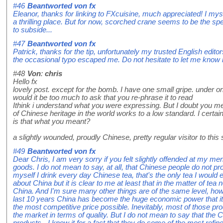
#46
Beantworted von
fx
Eleanor, thanks for linking to FXcuisine, much appreciated! I my
a thrilling place. But for now, scorched crane seems to be the speci
to subside...
#47
Beantworted von
fx
Patrick, thanks for the tip, unfortunately my trusted English edit
the occasional typo escaped me. Do not hesitate to let me know i
#48
Von
:
chris
Hello fx
lovely post. except for the bomb. I have one small gripe. under o
would it be too much to ask that you re-phrase it to read
Ithink i understand what you were expressing. But I doubt you me
of Chinese heritage in the world works to a low standard. I certain
is that what you meant?
a slightly wounded, proudly Chinese, pretty regular visitor to this 
#49
Beantworted von
fx
Dear Chris, I am very sorry if you felt slightly offended at my me
goods. I do not mean to say, at all, that Chinese people do not p
myself I drink every day Chinese tea, that's the only tea I would
about China but it is clear to me at least that in the matter of tea
China. And I'm sure many other things are of the same level, how
last 10 years China has become the huge economic power that it
the most competitive price possible. Inevitably, most of those pro
the market in terms of quality. But I do not mean to say that the
products - I know it for a fact that they do some of the most refin