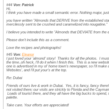
#44
Von
:
Patrick
Hi,
I think you have made a small semantic error. Nothing major, just a
you have written "Almonds that DERIVE from the established sta
mercilessly sent to be crushed and caramelized into nougatine."
I believe you intended to write "Almonds that DEVIATE from the e
Please don't include this as a comment.
Love the recipes and photographs!
#45
Von
:
Eleanor
I just loved your 'almond' story! Thanks for all the photos. I must
the time..oh heck, I'll do it when I finish this. This is a new webs
one is advertised in my ol' home town's newspaper, so I'll mak
Websites', and I'll put your's at the top.
Re: Dubai
Friends of ours live & work in Dubai. Yes, it is fancy, fancy there
not visited there; our visits are strickly to Florida and the Cayman
Loads of tourist there, and they all have the big bucks to spend,
palette.
Take care. Your efforts are appreciated!