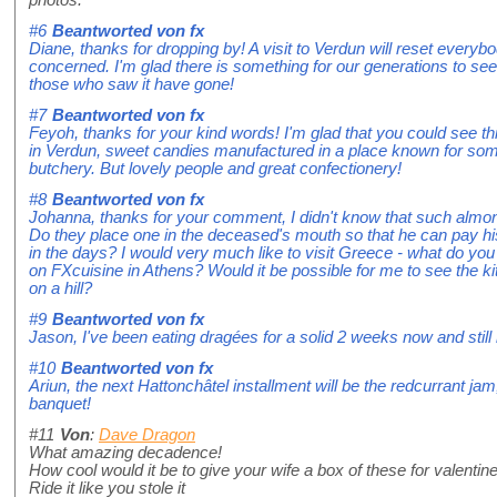
#6
Beantworted von
fx
Diane, thanks for dropping by! A visit to Verdun will reset everybo
concerned. I'm glad there is something for our generations to see
those who saw it have gone!
#7
Beantworted von
fx
Feyoh, thanks for your kind words! I'm glad that you could see th
in Verdun, sweet candies manufactured in a place known for som
butchery. But lovely people and great confectionery!
#8
Beantworted von
fx
Johanna, thanks for your comment, I didn't know that such almon
Do they place one in the deceased's mouth so that he can pay his
in the days? I would very much like to visit Greece - what do you 
on FXcuisine in Athens? Would it be possible for me to see the k
on a hill?
#9
Beantworted von
fx
Jason, I've been eating dragées for a solid 2 weeks now and still
#10
Beantworted von
fx
Ariun, the next Hattonchâtel installment will be the redcurrant ja
banquet!
#11
Von
:
Dave Dragon
What amazing decadence!
How cool would it be to give your wife a box of these for valenti
Ride it like you stole it