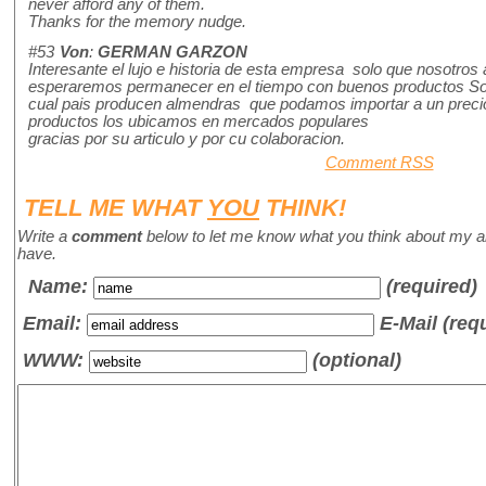
never afford any of them.
Thanks for the memory nudge.
#53
Von
:
GERMAN GARZON
Interesante el lujo e historia de esta empresa solo que nosot
esperaremos permanecer en el tiempo con buenos productos So
cual pais producen almendras que podamos importar a un prec
productos los ubicamos en mercados populares
gracias por su articulo y por cu colaboracion.
Comment RSS
TELL ME WHAT
YOU
THINK!
Write a
comment
below to let me know what you think about my a
have.
Name
:
(required)
Email:
E-Mail (req
WWW:
(optional)