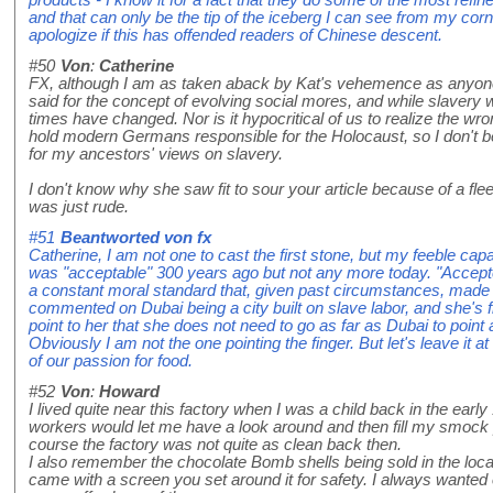
and that can only be the tip of the iceberg I can see from my corn
apologize if this has offended readers of Chinese descent.
#50
Von
:
Catherine
FX, although I am as taken aback by Kat's vehemence as anyon
said for the concept of evolving social mores, and while slavery
times have changed. Nor is it hypocritical of us to realize the wr
hold modern Germans responsible for the Holocaust, so I don't be
for my ancestors' views on slavery.
I don't know why she saw fit to sour your article because of a fle
was just rude.
#51
Beantworted von
fx
Catherine, I am not one to cast the first stone, but my feeble ca
was "acceptable" 300 years ago but not any more today. "Accepte
a constant moral standard that, given past circumstances, made i
commented on Dubai being a city built on slave labor, and she's fro
point to her that she does not need to go as far as Dubai to point a 
Obviously I am not the one pointing the finger. But let's leave it a
of our passion for food.
#52
Von
:
Howard
I lived quite near this factory when I was a child back in the ear
workers would let me have a look around and then fill my smock
course the factory was not quite as clean back then.
I also remember the chocolate Bomb shells being sold in the loc
came with a screen you set around it for safety. I always wanted