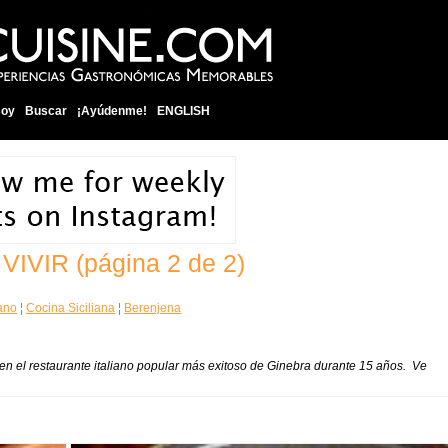
soy
Buscar
¡Ayúdenme!
ENGLISH
 VIVIR
(página 2 de 2)
ano
¦
Cocina Siciliana
¦
Berenjena
en el restaurante italiano popular más exitoso de Ginebra durante 15 años. Ve