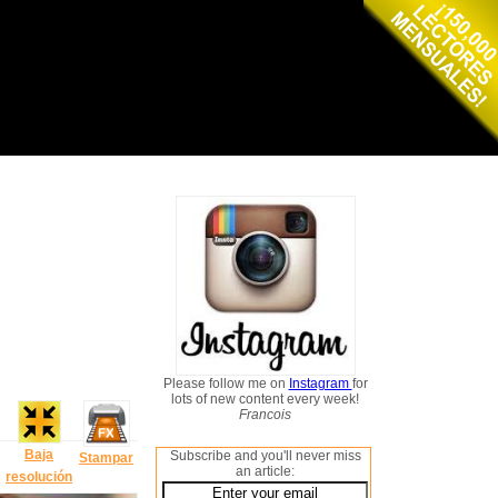
Please follow me on
Instagram
for
lots of new content every week!
Francois
Baja
Subscribe and you'll never miss
Stampar
an article:
resolución