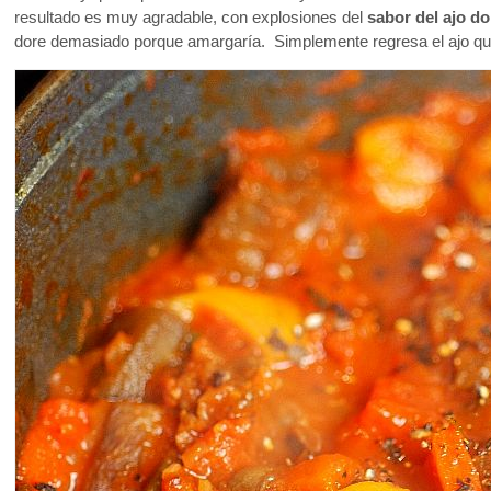
resultado es muy agradable, con explosiones del
sabor del ajo d
dore demasiado porque amargaría. Simplemente regresa el ajo que r