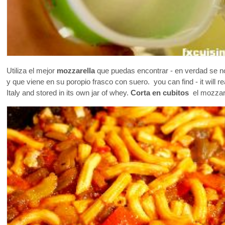
Utiliza el mejor
mozzarella
que puedas encontrar - en verdad se not
y que viene en su poropio frasco con suero. you can find - it will r
Italy and stored in its own jar of whey.
Corta en cubitos
el mozzare