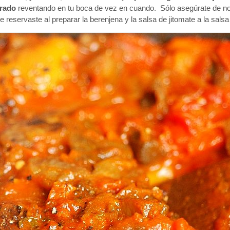
orado
reventando en tu boca de vez en cuando. Sólo asegúrate de no 
eservaste al preparar la berenjena y la salsa de jitomate a la sals