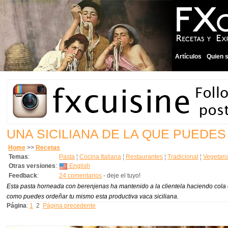
Artículos
Quien 
UNA SICILIANA DE LA QUE PUEDES
Home
>>
Recetas
Temas
:
Pasta
¦
Cocina Italiana
¦
Restaurantes
¦
Tradicional
¦
Vegetari
Otras versiones
:
English
Feedback
:
24 comentarios
- deje el tuyo!
Esta pasta horneada con berenjenas ha mantenido a la clientela haciendo cola 
como puedes ordeñar tu mismo esta productiva vaca siciliana.
Página
:
1
2
Página precedente