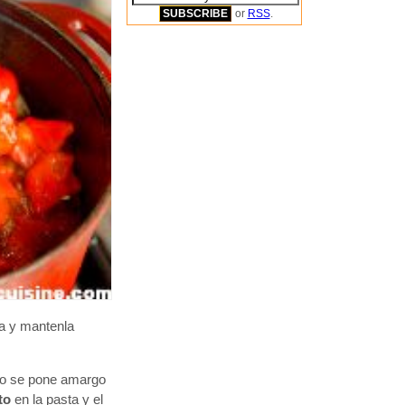
or
RSS
.
la y mantenla
 ajo se pone amargo
to
en la pasta y el