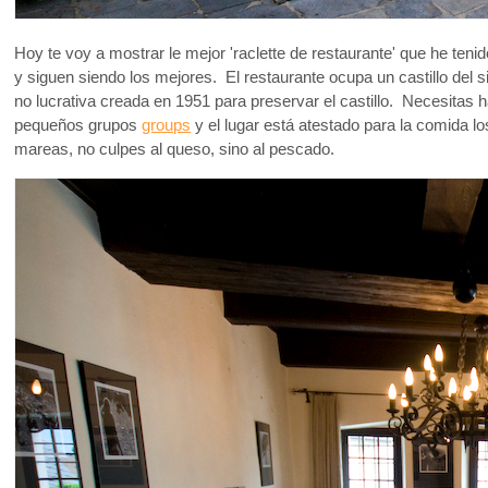
Hoy te voy a mostrar le mejor 'raclette de restaurante' que he teni
y siguen siendo los mejores. El restaurante ocupa un castillo del
no lucrativa creada en 1951 para preservar el castillo. Necesitas 
pequeños grupos
groups
y el lugar está atestado para la comida lo
mareas, no culpes al queso, sino al pescado.