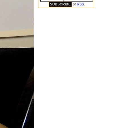
or
RSS
.