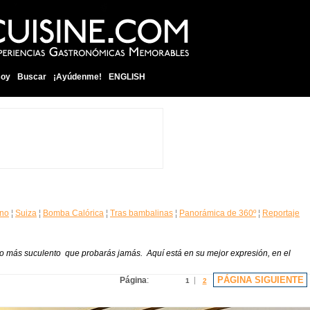
soy
Buscar
¡Ayúdenme!
ENGLISH
ano
¦
Suiza
¦
Bomba Calórica
¦
Tras bambalinas
¦
Panorámica de 360º
¦
Reportaje
ndido más suculento que probarás jamás. Aquí está en su mejor expresión, en el
PÁGINA SIGUIENTE
Página
:
1
2