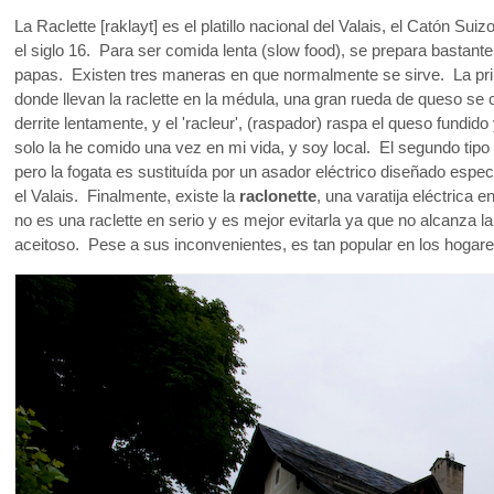
La Raclette [raklayt] es el platillo nacional del Valais, el Catón 
el siglo 16. Para ser comida lenta (slow food), se prepara bastant
papas. Existen tres maneras en que normalmente se sirve. La pr
donde llevan la raclette en la médula, una gran rueda de queso se 
derrite lentamente, y el 'racleur', (raspador) raspa el queso fundid
solo la he comido una vez en mi vida, y soy local. El segundo tipo
pero la fogata es sustituída por un asador eléctrico diseñado espe
el Valais. Finalmente, existe la
raclonette
, una varatija eléctric
no es una raclette en serio y es mejor evitarla ya que no alcanza 
aceitoso. Pese a sus inconvenientes, es tan popular en los hogar