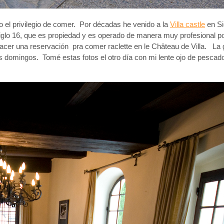
do el privilegio de comer. Por décadas he venido a la
Villa castle
en Si
 siglo 16, que es propiedad y es operado de manera muy profesional p
hacer una reservación pra comer raclette en le Château de Villa. La 
s domingos. Tomé estas fotos el otro día con mi lente ojo de pescado,