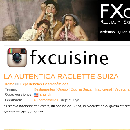
Artículos
Quien 
LA AUTÉNTICA RACLETTE SUIZA
Home
>>
Experiencias Gastronómicas
Temas
:
Restaurantes
¦
Queso
¦
Cocina Suiza
¦
Tradicional
¦
Vegetari
Otras versiones
:
English
Feedback
:
46 comentarios
- deje el tuyo!
El platillo nacional del Valais, mi cantón en Suiza, la Raclette es el queso fu
Manoir de Villa en Sierre.