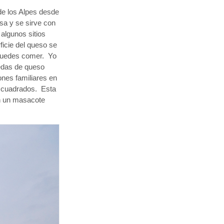
 de los Alpes desde
asa y se sirve con
 algunos sitios
ficie del queso se
e puedes comer. Yo
edas de queso
ones familiares en
s cuadrados. Esta
on un masacote