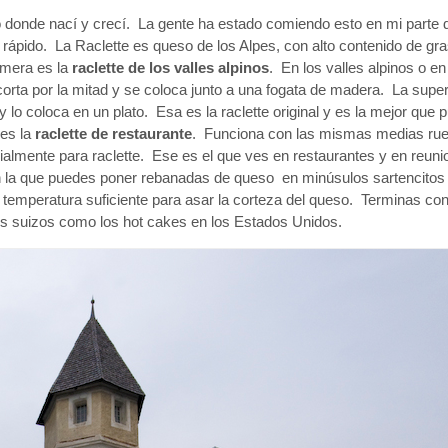
Suizo donde nací y crecí. La gente ha estado comiendo esto en mi parte
e rápido. La Raclette es queso de los Alpes, con alto contenido de gr
imera es la
raclette de los valles alpinos
. En los valles alpinos o en
corta por la mitad y se coloca junto a una fogata de madera. La super
o y lo coloca en un plato. Esa es la raclette original y es la mejor qu
 es la
raclette de restaurante
. Funciona con las mismas medias ru
cialmente para raclette. Ese es el que ves en restaurantes y en reuni
a en la que puedes poner rebanadas de queso en minúsulos sartencito
la temperatura suficiente para asar la corteza del queso. Terminas c
es suizos como los hot cakes en los Estados Unidos.