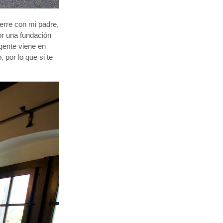
erre con mi padre,
or una fundación
gente viene en
 por lo que si te