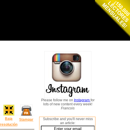
Please follow me on
Instagram
for
lots of new content every week!
Francois
Baja
Subscribe and you'll never miss
Stampar
an article:
resolución