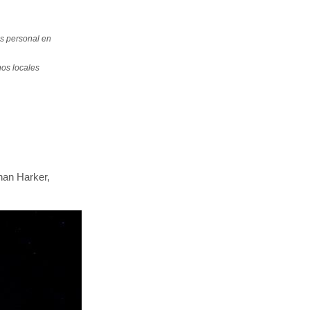
os personal en
nos locales
an Harker,