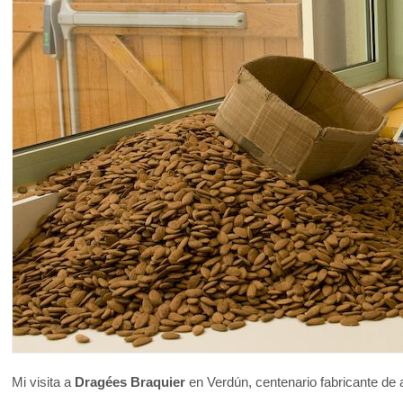
Mi visita a
Dragées Braquier
en Verdún, centenario fabricante de a