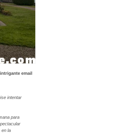
intrigante email
se intentar
emana para
spectacular
 en la