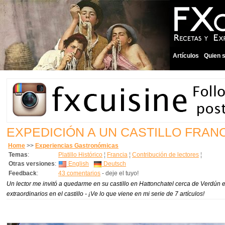
Artículos
Quien 
EXPEDICIÓN A UN CASTILLO FRAN
Home
>>
Experiencias Gastronómicas
Temas
:
Platillo Histórico
¦
Francia
¦
Contribución de lectores
¦
Otras versiones
:
English
Deutsch
Feedback
:
43 comentarios
- deje el tuyo!
Un lector me invitó a quedarme en su castillo en Hattonchatel cerca de Verdún e
extraordinarios en el castillo - ¡Ve lo que viene en mi serie de 7 artículos!