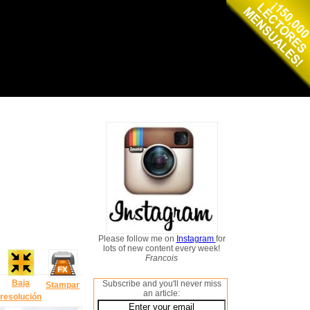
Please follow me on
Instagram
for
lots of new content every week!
Francois
Baja
Subscribe and you'll never miss
Stampar
an article:
resolución