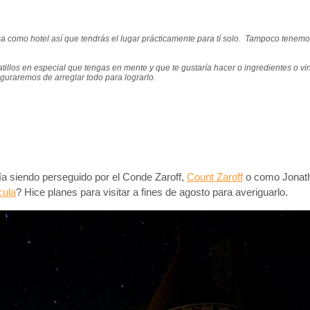
a como hotel así que tendrás el lugar prácticamente para tí solo. Tampoco tenem
platillos en especial que tengas en mente y que te gustaría hacer o ingredientes o vi
eguraremos de arreglar todo para lograrlo.
a siendo perseguido por el Conde Zaroff,
Count Zaroff
o como Jonath
cula
? Hice planes para visitar a fines de agosto para averiguarlo.