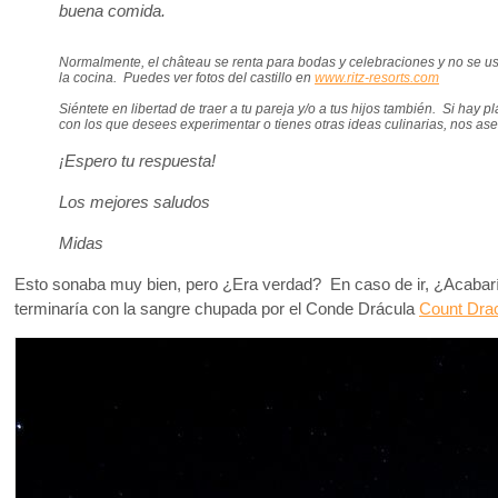
buena comida.
Normalmente, el château se renta para bodas y celebraciones y no se us
la cocina. Puedes ver fotos del castillo en
www.ritz-resorts.com
Siéntete en libertad de traer a tu pareja y/o a tus hijos también. Si hay 
con los que desees experimentar o tienes otras ideas culinarias, nos as
¡Espero tu respuesta!
Los mejores saludos
Midas
Esto sonaba muy bien, pero ¿Era verdad? En caso de ir, ¿Acabarí
terminaría con la sangre chupada por el Conde Drácula
Count Dra