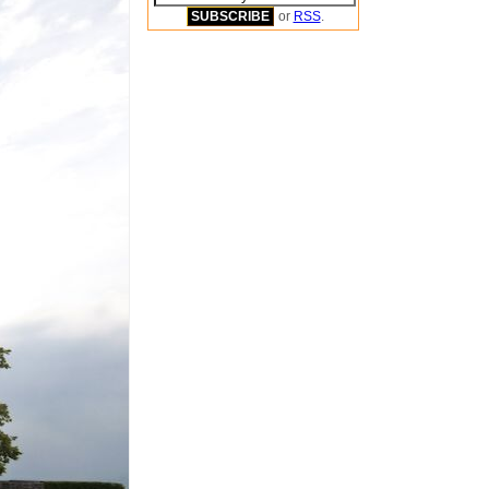
or
RSS
.