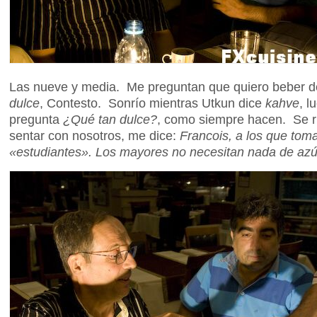
Las nueve y media. Me preguntan que quiero beber d
dulce
, Contesto. Sonrío mientras Utkun dice
kahve
, l
pregunta
¿Qué tan dulce?
, como siempre hacen. Se r
sentar con nosotros, me dice:
Francois, a los que tom
«estudiantes». Los mayores no necesitan nada de azú