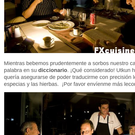
Mientras bebemos prudentemente a sorbos nuestro ca
palabra en su
diccionario
. ¡Qué considerado! Utkun 
quería asegurarse de poder traducirme con precisión 
especias y las hierbas. ¡Por favor envíenme más lec