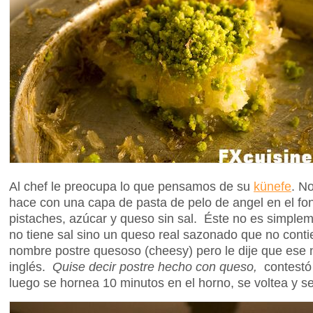
Al chef le preocupa lo que pensamos de su
künefe
. N
hace con una capa de pasta de pelo de angel en el fo
pistaches, azúcar y queso sin sal. Éste no es simple
no tiene sal sino un queso real sazonado que no cont
nombre postre quesoso (cheesy) pero le dije que ese 
inglés.
Quise decir postre hecho con queso,
contestó
luego se hornea 10 minutos en el horno, se voltea y s