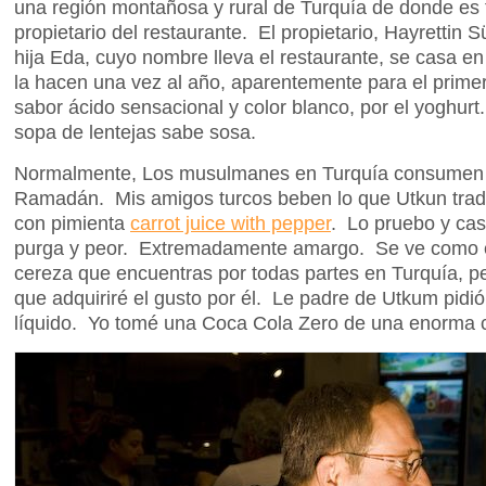
una región montañosa y rural de Turquía de donde es t
propietario del restaurante. El propietario, Hayrettin 
hija Eda, cuyo nombre lleva el restaurante, se casa e
la hacen una vez al año, aparentemente para el prim
sabor ácido sensacional y color blanco, por el yoghurt
sopa de lentejas sabe sosa.
Normalmente, Los musulmanes en Turquía consumen al
Ramadán. Mis amigos turcos beben lo que Utkun trad
con pimienta
carrot juice with pepper
. Lo pruebo y cas
purga y peor. Extremadamente amargo. Se ve como el 
cereza que encuentras por todas partes en Turquía, p
que adquiriré el gusto por él. Le padre de Utkum pidió
líquido. Yo tomé una Coca Cola Zero de una enorma c