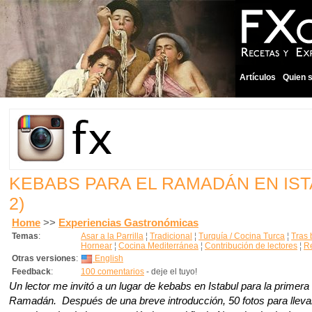
Artículos
Quien 
KEBABS PARA EL RAMADÁN EN IS
2)
Home
>>
Experiencias Gastronómicas
Temas
:
Asar a la Parrilla
¦
Tradicional
¦
Turquía / Cocina Turca
¦
Tras
Hornear
¦
Cocina Mediterránea
¦
Contribución de lectores
¦
Re
Otras versiones
:
English
Feedback
:
100 comentarios
- deje el tuyo!
Un lector me invitó a un lugar de kebabs en Istabul para la primera
Ramadán. Después de una breve introducción, 50 fotos para lleva