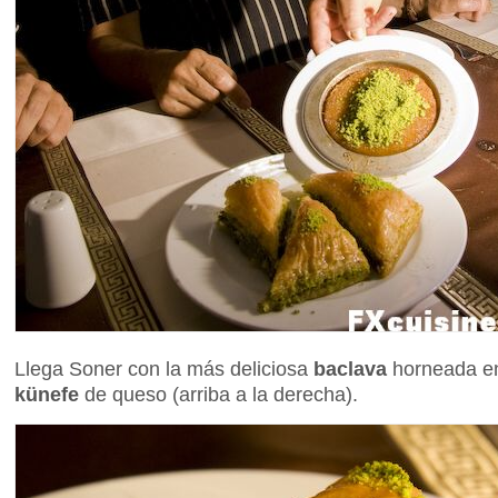
Llega Soner con la más deliciosa
baclava
horneada en
künefe
de queso (arriba a la derecha).