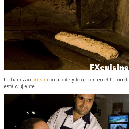
Lo barnizan
brush
con aceite y lo meten en el horno d
está crujiente.