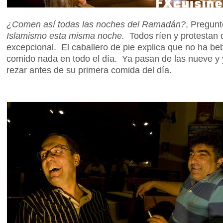
¿Comen así todas las noches del Ramadán?
, Pregun
Islamismo esta misma noche.
Todos ríen y protestan 
excepcional. El caballero de pie explica que no ha be
comido nada en todo el día. Ya pasan de las nueve y 
rezar antes de su primera comida del día.