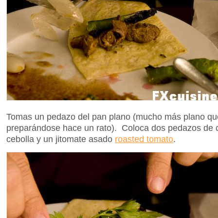
Tomas un pedazo del pan plano (mucho más plano qu
preparándose hace un rato). Coloca dos pedazos de c
cebolla y un jitomate asado
roasted tomato
.