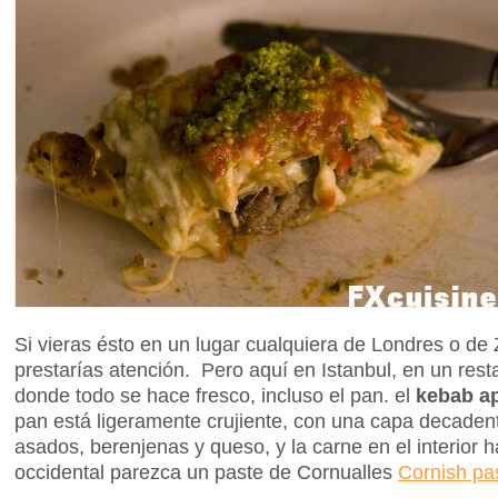
Si vieras ésto en un lugar cualquiera de Londres o de Z
prestarías atención. Pero aquí en Istanbul, en un res
donde todo se hace fresco, incluso el pan. el
kebab a
pan está ligeramente crujiente, con una capa decaden
asados, berenjenas y queso, y la carne en el interior 
occidental parezca un paste de Cornualles
Cornish pa